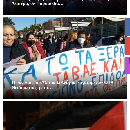
Δευτέρα, σε Παραμυθιά…
Η σύνθεση του ΔΣ του Συλλόγου Εργαζομένων ΟΤΑ
Θεσπρωτίας, μετά…