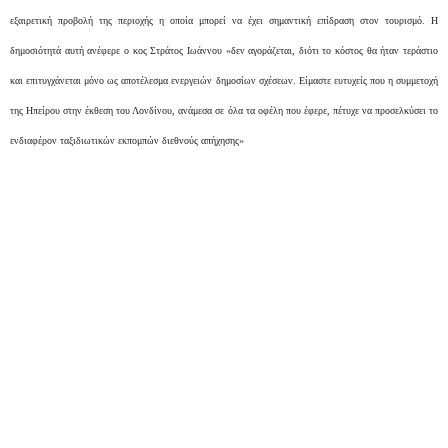
εξαιρετική προβολή της περιοχής η οποία μπορεί να έχει σημαντική επίδραση στον τουρισμό. Η
δημοσιότητά αυτή ανέφερε ο κος Στράτος Ιωάννου «δεν αγοράζεται, διότι το κόστος θα ήταν τεράστιο
και επιτυγχάνεται μόνο ως αποτέλεσμα ενεργειών δημοσίων σχέσεων. Είμαστε ευτυχείς που η συμμετοχή
της Ηπείρου στην έκθεση του Λονδίνου, ανάμεσα σε όλα τα οφέλη που έφερε, πέτυχε να προσελκύσει το
ενδιαφέρον ταξιδιωτικών εκπομπών διεθνούς απήχησης»