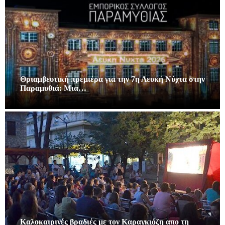
Θριαμβευτική πρεμιέρα για την 7η Λευκή Νύχτα στην
Παραμυθιά: Μια…
Καλοκαιρινές βραδιές με τον Καραγκιόζη απο τη