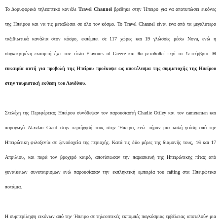
Το Δορυφορικό τηλεοπτικό κανάλι
Travel Channel
βρέθηκε στην Ήπειρο για να αποτυπώσει εικόνες
της Ηπείρου και να τις μεταδώσει σε όλο τον κόσμο. Το Travel Channel είναι ένα από τα μεγαλύτερα
ταξιδιωτικά κανάλια στον κόσμο, εκπέμπει σε 117 χώρες και 19 γλώσσες μέσω Nova, ενώ η
συγκεκριμένη εκπομπή έχει τον τίτλο Flavours of Greece και θα μεταδοθεί περί το Σεπτέμβριο.
Η
ευκαιρία αυτή για προβολή της Ηπείρου προέκυψε ως αποτέλεσμα της συμμετοχής της Ηπείρου
στην τουριστική εκθεση του Λονδίνου
.
Στελέχη της Περιφέρειας Ηπείρου συνόδεψαν τον παρουσιαστή Charlie Ottley και τον cameraman και
παραγωγό Alasdair Grant στην περιήγησή τους στην Ήπειρο, ενώ πήραν μια καλή γεύση από την
Ηπειρώτικη φιλοξενία σε ξενοδοχεία της περιοχής. Κατά τις δύο μέρες της διαμονής τους, 16 και 17
Απριλίου, και παρά τον βροχερό καιρό, αποτύπωσαν την παρασκευή της Ηπειρώτικης πίτας από
γυναίκειων συνεταιρισμων ενώ παρουσίασαν την εκπληκτική εμπειρία του rafting στα Ηπειρώτικα
ποτάμια.
Η συμπερίληψη εικόνων από την Ήπειρο σε τηλεοπτικές εκπομπές παγκόσμιας εμβέλειας αποτελούν μια