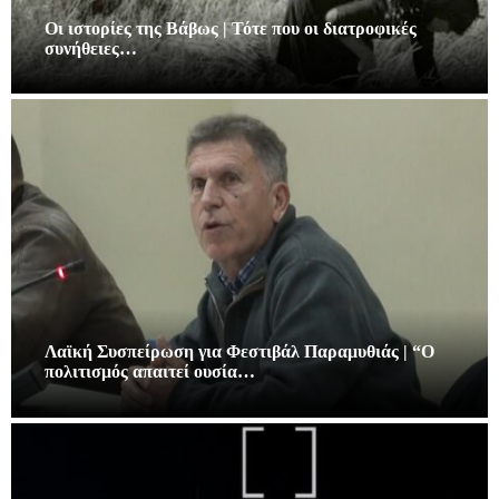
Οι ιστορίες της Βάβως | Τότε που οι διατροφικές
συνήθειες…
Λαϊκή Συσπείρωση για Φεστιβάλ Παραμυθιάς | “Ο
πολιτισμός απαιτεί ουσία…