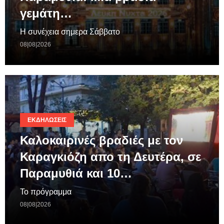
γεμάτη…
Η συνέχεια σημερα Σάββατο
08|08|2026
ΕΚΔΗΛΏΣΕΙΣ
Καλοκαιρινές βραδιές με τον
Καραγκιόζη απο τη Δευτέρα, σε
Παραμυθιά και 10…
Το πρόγραμμα
08|08|2026