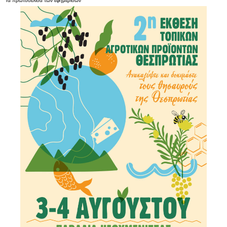
Τα
πρωτοσέλιδα
των
εφημερίδων