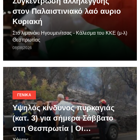
Συγκέντρωση αλληλεγγύης
στον Παλαιστινιακό λαό αυριο
Κυριακή
Στο λιμανάκι Ηγουμενίτσας - Κάλεσμα του ΚΚΕ (μ-λ)
Θεσπρωτίας
08|08|2026
ΓΕΝΙΚΆ
Υψηλός κίνδυνος πυρκαγιάς
(κατ. 3) για σήμερα Σάββατο
στη Θεσπρωτία | Οι…
Χάρτης