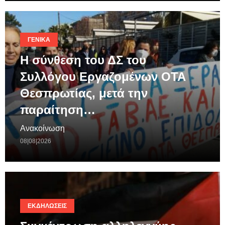
ΓΕΝΙΚΆ
Η σύνθεση του ΔΣ του
Συλλόγου Εργαζομένων ΟΤΑ
Θεσπρωτίας, μετά την
παραίτηση…
Ανακοίνωση
08|08|2026
ΕΚΔΗΛΏΣΕΙΣ