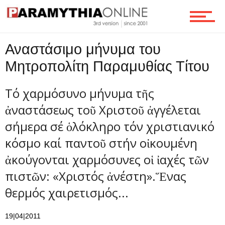
Ροή
Αναστάσιμο μήνυμα του
Μητροπολίτη Παραμυθίας Τίτου
Επικοινωνία
Τό χαρμόσυνο μήνυμα τῆς
ἀναστάσεως τοῦ Χριστοῦ ἀγγέλεται
σήμερα σέ ὁλόκληρο τόν χριστιανικό
κόσμο καί παντοῦ στήν οἰκουμένη
ἀκούγονται χαρμόσυνες οἱ ἰαχές τῶν
πιστῶν: «Χριστός ἀνέστη».Ἕνας
θερμός χαιρετισμός...
19|04|2011