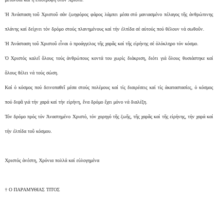
Ἡ Ἀνάσταση τοῦ Χριστοῦ σάν ζωηφόρος φάρος λάμπει μέσα στό μανιασμένο πέλαγος τῆς ἀνθρώπινης
πλάνης καί δείχνει τόν δρόμο στούς πλανημένους καί τήν ἐλπίδα σέ αὐτούς πού θέλουν νά σωθοῦν.
Ἡ Ἀνάσταση τοῦ Χριστοῦ εἶναι ὁ προάγγελος τῆς χαρᾶς καί τῆς εἰρήνης σέ ὁλόκληρο τόν κόσμο.
Ὁ Χριστός καλεῖ ὅλους τούς ἀνθρώπους κοντά του χωρίς διάκριση, διότι γιά ὅλους θυσιάστηκε καί
ὅλους θέλει νά τούς σώση.
Καί ὁ κόσμος πού δεινοπαθεῖ μέσα στούς πολέμους καί τίς διαιρέσεις καί τίς ἀκαταστασίες, ὁ κόσμος
πού διψᾶ γιά τήν χαρά καί τήν εἰρήνη, ἕνα δρόμο ἔχει μόνο νά διαλέξη.
Τόν δρόμο πρός τόν Ἀναστημένο Χριστό, τόν χορηγό τῆς ζωῆς, τῆς χαρᾶς καί τῆς εἰρήνης, τήν χαρά καί
τήν ἐλπίδα τοῦ κόσμου.
Χριστός ἀνέστη, Χρόνια πολλά καί εὐλογημένα
† Ο ΠΑΡΑΜΥΘΙΑΣ ΤΙΤΟΣ