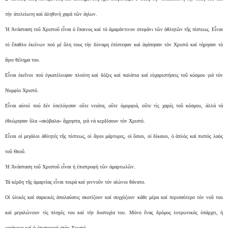
τήν ἀτελείωτη καί ἀληθινή χαρά τῶν ἁγίων.
Ἡ Ἀνάσταση τοῦ Χριστοῦ εἶναι ὁ ἔπαινος καί τό ἀμαράντινον στεφάνι τῶν ἀθλητῶν τῆς πίστεως. Εἶναι
τό ἔπαθλο ἐκείνων πού μέ ὃλη τους τήν δύναμη ἐπίστεψαν καί ἀγάπησαν τόν Χριστό καί τήρησαν τό
ἅγιο θέλημα του.
Εἶναι ἐκεῖνοι πού ἐγκατέλειψαν πλούτη καί δόξες καί παλάτια καί εὐχαριστήσεις τοῦ κόσμου γιά τόν
Νυμφίο Χριστό.
Εἶναι αὐτοί πού δέν ὑπελόγισαν οὔτε νειάτα, οὔτε ὀμορφιά, οὔτε τίς χαρές τοῦ κόσμου, ἀλλά τά
ἐθεώρησαν ὅλα «σκύβαλα» ἄχρηστα, γιά νά κερδίσουν τόν Χριστό.
Εἶναι οἱ μεγάλοι ἀθλητές τῆς πίστεως, οἱ ἅγιοι μάρτυρες, οἱ ὅσιοι, οἱ δίκαιοι, ὁ ἀπλός καί πιστός λαός
τοῦ Θεοῦ.
Ἡ Ἀνάσταση τοῦ Χριστοῦ εἶναι ἡ ἐπιστροφή τῶν ἁμαρτωλῶν.
Τά κέρδη τῆς ἁμαρτίας εἶναι πικρά καί γεννοῦν τόν αἰώνιο θάνατο.
Οἱ ὑλικές καί σαρκικές ἀπολαύσεις σκοτίζουν καί συγχύζουν κάθε μέρα καί περισσότερο τόν νοῦ του
καί μεγαλώνουν τίς πληγές του καί τήν δυστυχία του. Μόνο ἕνας δρόμος λυτρωτικός ὑπάρχει, ἡ
μετάνοια καί ἡ ἐπιστροφή στόν Χριστό.