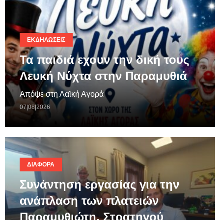
ΕΚΔΗΛΏΣΕΙΣ
Τα παιδιά εχουν την δική τους
Λευκή Νύχτα στην Παραμυθιά
Απόψε στη Λαϊκή Αγορά
07|08|2026
ΔΙΆΦΟΡΑ
Συνάντηση εργασίας για την
ανάπλαση των πλατειών
Παραμυθιώτη, Στρατηγού