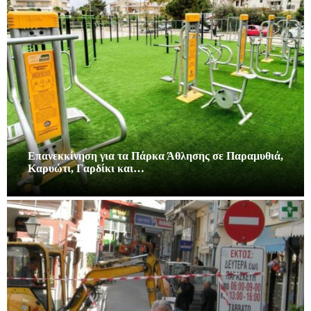
Επανεκκίνηση για τα Πάρκα Άθλησης σε Παραμυθιά,
Καρυώτι, Γαρδίκι και…