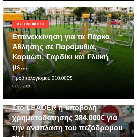
ΑΥΤΟΔΙΟΊΚΗΣΗ
Επανεκκίνηση για τα Πάρκα
Άθλησης σε Παραμυθιά,
Καρυώτι, Γαρδίκι και Γλυκή
με…
Προϋπολογισμού 210.000€
07|08|2026
ΓΕΝΙΚΆ
Στο LEADER η υποβολή
χρηματοδοτησης 384.000€ για
την ανάπλαση του πεζόδρομου