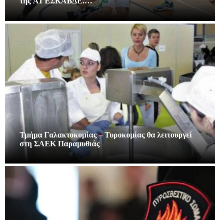
της A1 ΕΣΚΑΒΔΕ.…
Τμήμα Γαλακτοκομίας – Τυροκομίας θα λειτουργεί
στη ΣΑΕΚ Παραμυθιάς