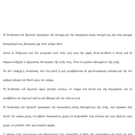
Ἡ Ἀνάσταση τοῦ Χριστοῦ προσφέρει τήν δύναμη καί τήν παρηγοριά στούς πονεμένους καί τούς σκληρά
δοκιμαζομένους ἀδελφούς μας στόν κόσμο αὐτό.
Αὐτοί οἱ ἄνθρωποι πού δέν γνώρισαν ποτέ στήν ζωή τους τήν χαρά, ἀλλά ἀντίθετα ὁ πόνος καί τά
δάκρυα ὑπῆρξαν ὁ ἀχώριστος σύντροφος τῆς ζωῆς τους, εἶναι οἱ μεγάλοι ἀδικημένοι τῆς ζωῆς.
Ἄν δέν ὑπάρχη ἡ Ἀνάσταση, τότε ὅλη αὐτή ἡ ζωή μεταβάλλεται σέ μιά ἀνυπόφορη κόλαση καί τήν πιό
φοβερή ἀδικία τοῦ Θεοῦ πρός τόν κόσμο.
Ἡ Ἀνάσταση τοῦ Χριστοῦ ὅμως ἀλλάζει τελείως τό νόημα τοῦ πόνου καί τῆς δοκιμασίας καί τά
μεταβάλλει σέ εὐγενικό ἀγῶνα καί ἄθληση γιά τήν αἰώνια ζωή.
Ἡ Ἀνάσταση τοῦ Χριστοῦ προσφέρει τήν δικαιοσύνη στούς ἀδικημένους τῆς ζωῆς, πού πέρασαν ἀπό
αὐτόν τόν κόσμο χωρίς νά λάβουν δικαιοσύνη, χωρίς νά πληρωθοῦν τούς κόπους καί τούς ἱδρῶτες τους
χωρίς νά γευθοῦν οὔτε μιά σταγόνα χαρᾶς.
Σ’ αὐτούς τούς πονεμένους καί ἀδικημένους ἔχει ἐπιφυλάξει ὁ Θεός τήν δικαιοσύνη τήν δική του καί