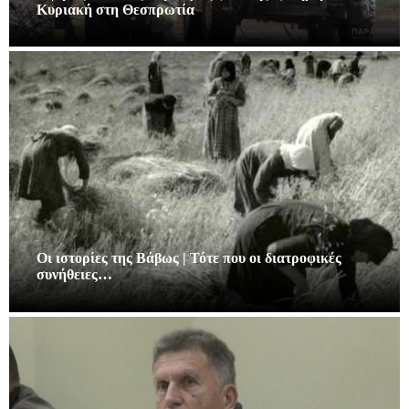
Κυριακή στη Θεσπρωτία
Οι ιστορίες της Βάβως | Τότε που οι διατροφικές
συνήθειες…