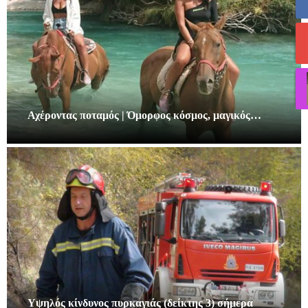
Αχέροντας ποταμός | Όμορφος κόσμος, μαγικός…
Υψηλός κίνδυνος πυρκαγιάς (δείκτης 3) σήμερα