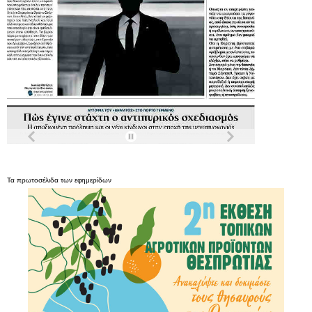
Τα
πρωτοσέλιδα
των
εφημερίδων