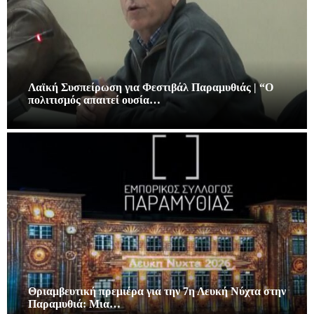
Λαϊκή Συσπείρωση για Φεστιβάλ Παραμυθιάς | “Ο
πολιτισμός απαιτεί ουσία…
Θριαμβευτική πρεμιέρα για την 7η Λευκή Νύχτα στην
Παραμυθιά: Μια…