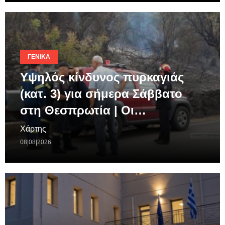
ΓΕΝΙΚΆ
Υψηλός κίνδυνος πυρκαγιάς
(κατ. 3) για σήμερα Σάββατο
στη Θεσπρωτία | Οι…
Χάρτης
08|08|2026