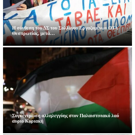
Η σύνθεση του ΔΣ του Συλλόγου Εργαζομένων ΟΤΑ
Θεσπρωτίας, μετά…
Συγκέντρωση αλληλεγγύης στον Παλαιστινιακό λαό
αυριο Κυριακή