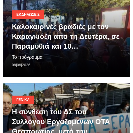
ΕΚΔΗΛΏΣΕΙΣ
Καλοκαιρινές βραδιές με τον
Καραγκιόζη απο τη Δευτέρα, σε
Παραμυθιά και 10…
Το πρόγραμμα
08|08|2026
ΓΕΝΙΚΆ
Η σύνθεση του ΔΣ του
Συλλόγου Εργαζομένων ΟΤΑ
Θεσπρωτίας, μετά την