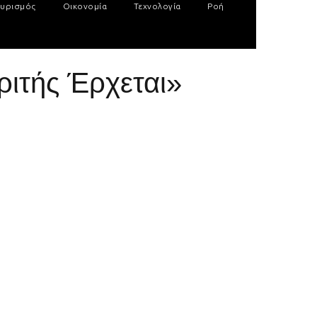
υρισμός
Οικονομία
Τεχνολογία
Ροή
ριτής Έρχεται»