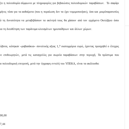
ζει η πολεοδομία σύμφωνα με πληροφορίες για βεβαιώσεις πολεοδομικών παραβάσεων. Το σ
αφάρι
 μήνες τόσο για τα αυθαίρετα (που η περαίωση δεν τα έχει νομιμοποιήσει), όσο και μικρόπαρατυπίες
ξύ τη δυνατότητα να μεταβιβάσουν τα ακίνητά τους θα χάσουν από τον ερχόμενο Οκτώβριο όσοι
για τη διευθέτηση των παράνομα κλεισμένων ημιυπαίθριων και άλλων χώρων.
Σύβοτα, κόπηκαν «ραβασάκια» συνολικής αξιας 1,7 εκατομμύρια ευρώ, έχοντας προηγηθεί ο έλεγχος
ν επιθεωρητών, μετά τις καταγγελίες για σωρεία παραβάσεων στην περιοχή.
Τα πρόστιμα που
α πολεοδομική επιτροπή, μετά την έγγραφη εντολή του ΥΠΕΚΑ, είναι τα ακόλουθα:
00,00
7,44