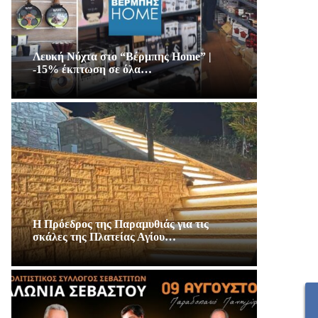
Λευκή Νύχτα στο “Βέρμπης Home” |
-15% έκπτωση σε όλα…
Η Πρόεδρος της Παραμυθιάς για τις
σκάλες της Πλατείας Αγίου…