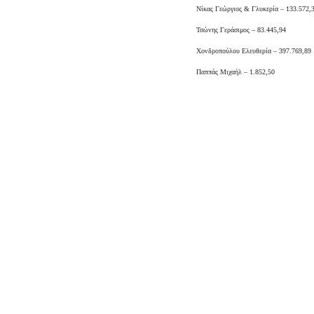
Νίκας Γεώργιος & Γλυκερία – 133.572,
Τσώνης Γεράσιμος – 83.445,94
Χονδροπούλου Ελευθερία – 397.769,89
Παππάς Μιχαήλ – 1.852,50