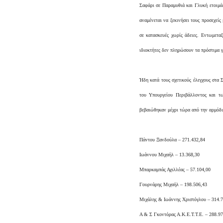
Σαφάρι σε Παραμυθιά και Γλυκή ετοιμά
αναμένεται να ξεκινήσει τους προσεχείς
σε κατασκευές χωρίς άδειες. Εντωμετα
ιδιοκτήτες δεν πληρώσουν τα πρόστιμα 
Ήδη κατά τους σχετικούς έλεγχους στα 
του Υπουργείου Περιβάλλοντος και τω
βεβαιώθηκαν μέχρι τώρα από την αρμόδι
Πάντου Ξανδούλα – 271.432,84
Ιωάννου Μιχαήλ – 13.368,30
Μπαρκαμπάς Αχιλλέας – 57.104,00
Γουρνάρης Μιχαήλ – 198.506,43
Μιχάλης & Ιωάννης Χριστόγλου – 314.7
Α & Σ Γκοντόρας Α.Κ.Ε.Τ.Τ.Ε. – 288.97