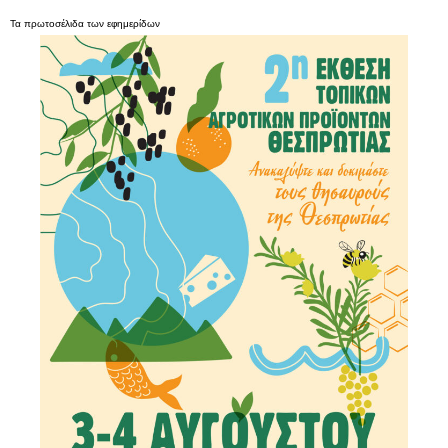
Τα
πρωτοσέλιδα
των
εφημερίδων