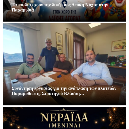
Τα παιδιά εχουν την δική τους Λευκή Νύχτα στην
Παραμυθιά
Συνάντηση εργασίας για την ανάπλαση των πλατειών
Παραμυθιώτη, Στρατηγού Βλάσση…