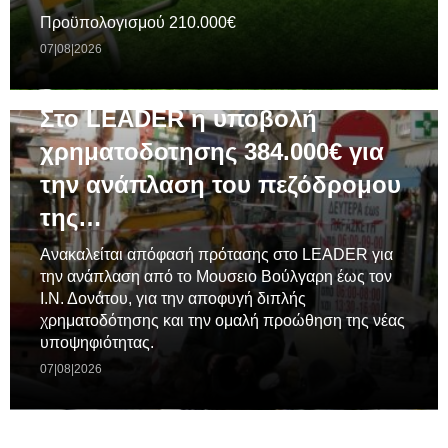
Προϋπολογισμού 210.000€
07|08|2026
ΓΕΝΙΚΆ
Στο LEADER η υποβολή
χρηματοδοτησης 384.000€ για
την ανάπλαση του πεζόδρομου
της…
Ανακαλείται απόφασή πρότασης στο LEADER για
την ανάπλαση από το Μουσειο Βούλγαρη έως τον
Ι.Ν. Δονάτου, για την αποφυγή διπλής
χρηματοδότησης και την ομαλή προώθηση της νέας
υποψηφιότητας.
07|08|2026