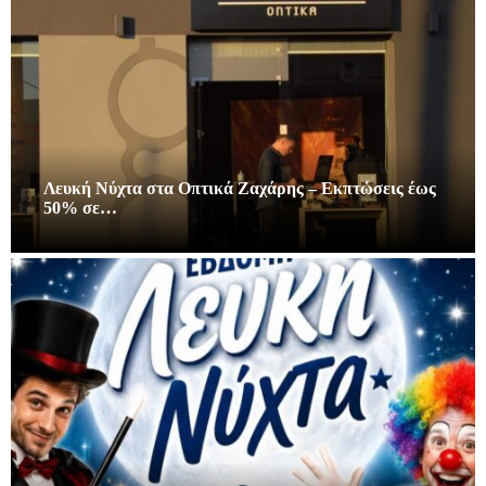
Λευκή Νύχτα στα Οπτικά Ζαχάρης – Εκπτώσεις έως
50% σε…