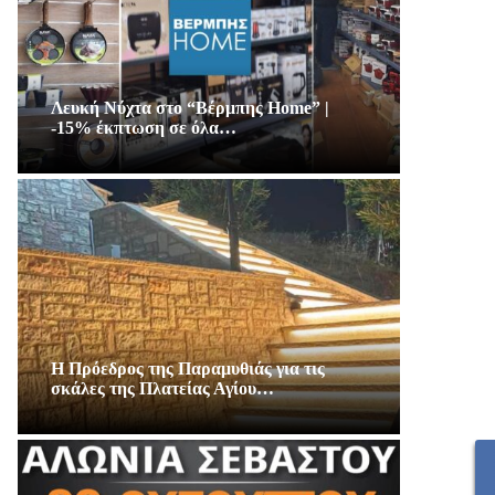
Λευκή Νύχτα στο “Βέρμπης Home” |
-15% έκπτωση σε όλα…
Η Πρόεδρος της Παραμυθιάς για τις
σκάλες της Πλατείας Αγίου…