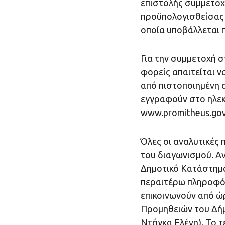
επιστολής συμμετοχ
προϋπολογισθείσας 
οποία υποβάλλεται 
Για την συμμετοχή σ
φορείς απαιτείται 
από πιστοποιημένη 
εγγραφούν στο ηλεκτ
www.promitheus.gov
Όλες οι αναλυτικές
του διαγωνισμού. Α
Δημοτικό Κατάστημα
περαιτέρω πληροφό
επικοινωνούν από ώρ
Προμηθειών του Δήμο
Ντάγκα Ελένη). Το τ