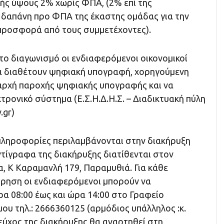
ής ύψους 2% χωρίς ΦΠΑ, (2% επί της
δαπάνη προ ΦΠΑ της έκαστης ομάδας για την
προσφορά από τους συμμετέχοντες).
το διαγωνισμό οι ενδιαφερόμενοι οικονομικοί
να διαθέτουν ψηφιακή υπογραφή, χορηγούμενη
αρχή παροχής ψηφιακής υπογραφής και να
ρονικό σύστημα (Ε.Σ.Η.Δ.Η.Σ. – Διαδικτυακή πύλη
.gr)
 πληροφορίες περιλαμβάνονται στην διακήρυξη
ντίγραφα της διακήρυξης διατίθενται στον
, Κ Καραμανλή 179, Παραμυθιά. Για κάθε
ρηση οι ενδιαφερόμενοι μπορούν να
α 08:00 έως και ώρα 14:00 στο Γραφείο
υ τηλ.: 2666360125 (αρμόδιος υπάλληλος :κ.
εύχος της διακήρυξης θα αναρτηθεί στη