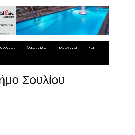
υρισμός
Οικονομία
Τεχνολογία
Ροή
ήμο Σουλίου