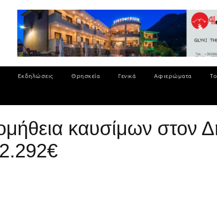
Εκδηλώσεις
Θρησκεία
Γενικά
Αφιερώματα
Το
ομήθεια καυσίμων στον Δ
2.292€