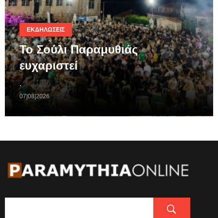
ΕΚΔΗΛΏΣΕΙΣ
Το Σούλι Παραμυθιάς
ευχαριστεί
.
07|08|2026