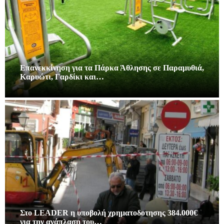
Επανεκκίνηση για τα Πάρκα Άθλησης σε Παραμυθιά,
Καρυώτι, Γαρδίκι και…
Στο LEADER η υποβολή χρηματοδοτησης 384.000€
για την ανάπλαση του…