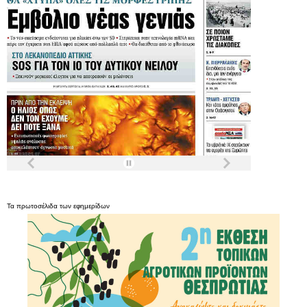
Τα
πρωτοσέλιδα
των
εφημερίδων