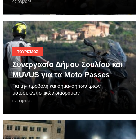
07|08|2026
ΤΟΥΡΙΣΜΌΣ
Συνεργασία Δήμου Σουλίου και
MUVUS για τα Moto Passes
Για την προβολή και σήμανση των τριών
μοτοσυκλετιστικών διαδρομών
07|08|2026