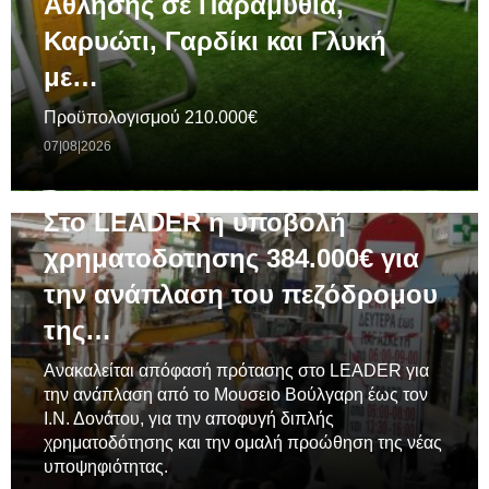
Άθλησης σε Παραμυθιά,
Καρυώτι, Γαρδίκι και Γλυκή
με…
Προϋπολογισμού 210.000€
07|08|2026
ΓΕΝΙΚΆ
Στο LEADER η υποβολή
χρηματοδοτησης 384.000€ για
την ανάπλαση του πεζόδρομου
της…
Ανακαλείται απόφασή πρότασης στο LEADER για
την ανάπλαση από το Μουσειο Βούλγαρη έως τον
Ι.Ν. Δονάτου, για την αποφυγή διπλής
χρηματοδότησης και την ομαλή προώθηση της νέας
υποψηφιότητας.