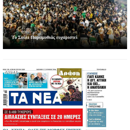
Το Σούλι Παραμυθιάς ευχαριστεί