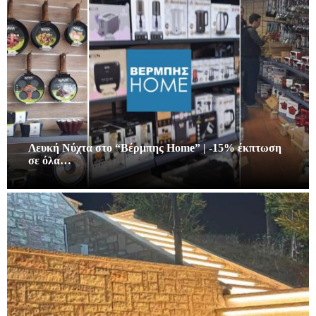
Λευκή Νύχτα στο “Βέρμπης Home” | -15% έκπτωση
σε όλα…