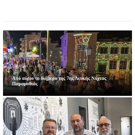
Από αύριο το διήμερο της 7ης Λευκής Νύχτας
Παραμυθιάς