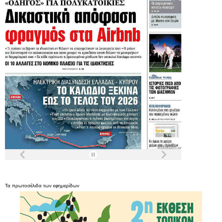
Τα
πρωτοσέλιδα
των
εφημερίδων