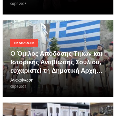
06|08|2026
ΕΚΔΗΛΏΣΕΙΣ
Ο Όμιλος Απόδοσης Τιμών και
Ιστορικής Αναβίωσης Σουλίου,
ευχαριστεί τη Δημοτική Αρχή…
Ανακοίνωση
05|08|2026