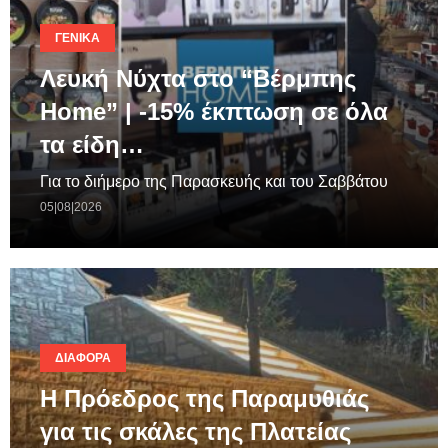
ΓΕΝΙΚΆ
Λευκή Νύχτα στο “Βέρμπης
Home” | -15% έκπτωση σε όλα
τα είδη…
Για το διήμερο της Παρασκευής και του Σαββάτου
05|08|2026
ΔΙΆΦΟΡΑ
Η Πρόεδρος της Παραμυθιάς
για τις σκάλες της Πλατείας