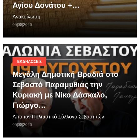
Αγίου Δονάτου +…
Ανακοίνωση
05|08|2026
ΕΚΔΗΛΏΣΕΙΣ
Μεγάλη Δημοτική Βραδιά στο
Σεβαστό Παραμυθιάς την
Κυριακή με Νίκο Δάσκαλο,
Γιώργο…
Απο τον Πολιτιστικό Σύλλογο Σεβαστιτών
05|08|2026