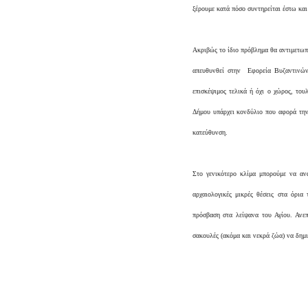
ξέρουμε κατά πόσο συντηρείται έστω και
Ακριβώς το ίδιο πρόβλημα θα αντιμετωπί
απευθυνθεί στην Εφορεία Βυζαντινών 
επισκέψιμος τελικά ή όχι ο χώρος, το
Δήμου υπάρχει κονδύλιο που αφορά την 
κατεύθυνση.
Στο γενικότερο κλίμα μπορούμε να α
αρχαιολογικές μικρές θέσεις στα όρι
πρόσβαση στα λείψανα του Αγίου. Ανε
σακουλές (ακόμα και νεκρά ζώα) να δημι