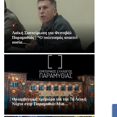
Λαϊκή Συσπείρωση για Φεστιβάλ
Παραμυθιάς | “Ο πολιτισμός απαιτεί
ουσία…
Θριαμβευτική πρεμιέρα για την 7η Λευκή
Νύχτα στην Παραμυθιά: Μια…