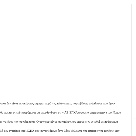
τικά δεν είναι επισκέψιμος σήμερα, παρά τις πολύ ωραίες παρεμβάσεις ανάπλασης που έχουν
, θα πρέπει οι ενδιαφερόμενοι να απευθυνθούν στην ΛΒ ΕΠΚΑ (εφορεία αρχαιοτήτων) του Νομού
ν να δουν την αρχαία πόλη. Ο συγκεκριμένος αρχαιολογικός χώρος είχε ενταθεί σε πρόγραμμα
ά δεν εντάθηκε στο ΕΣΠΑ σαν συνεχιζόμενο έργο λόγω έλλειψης της απαραίτητης μελέτης. Δεν