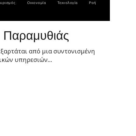
υρισμός
Οικονομία
Τεχνολογία
Ροή
ς Παραμυθιάς
εξαρτάται από μια συντονισμένη
ικών υπηρεσιών...