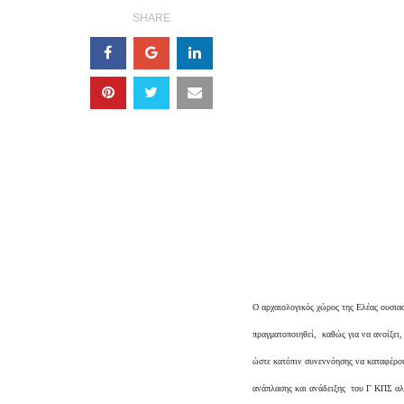
SHARE
Ο αρχαιολογικός χώρος της Ελέας ουσιασ
πραγματοποιηθεί, καθώς για να ανοίξει
ώστε κατόπιν συνεννόησης να καταφέρου
ανάπλασης και ανάδειξης του Γ ΚΠΣ αλλ