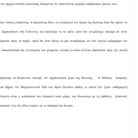
 στο αρχικό επίπεδο ανάπλασης δεδομένου ότι απαιτούνται εργασίες καθαρισμού χόρτων κλπ.
σει όποιος επισκέπτης ή συμπολίτης θέλει να επισκεφτεί τον πύργο της Κούλιας όπου θα πρέπει να
Αρχαιοτήτων στα Γιάννενα, και καλύτερα να το κάνει γιατί δεν γνωρίζουμε σίγουρα αν είναι
υλάχιστον προς το παρόν, αφού θα ήταν άδικο να μην αναφέρουμε ότι στο τεχνικό πρόγραμμα του
αποκατάσταση της λειτουργίας του μνημείου, κίνηση η οποία κινείται σαφέστατα προς την σωστή
ναφέρουμε τα Βυζαντινά λουτρά, τον αρχαιολογικό χώρο της Φωτικής, το Κάστρο, διαφορές
α του Δήμου τον Μητροπολιτικό Ναό του Αγίου Δονάτου καθώς οι πιστοί δεν έχουν καθημερινή
πίτρεπτη είναι η κατάσταση που επικρατεί κατά μήκος του Κωκκυτου με τις άφθονες πλαστικές
ουργούν ένα νέο είδος λυγμών με το πέρασμα του άνεμου.