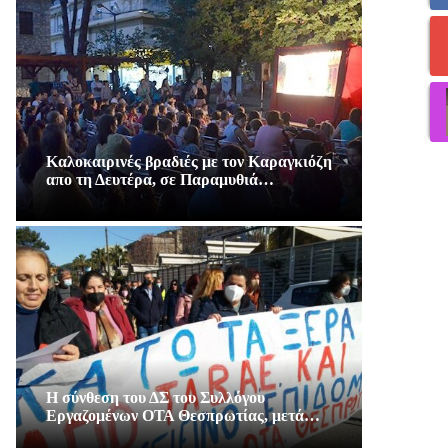
Καλοκαιρινές βραδιές με τον Καραγκιόζη
απο τη Δευτέρα, σε Παραμυθιά…
Η σύνθεση του ΔΣ του Συλλόγου
Εργαζομένων ΟΤΑ Θεσπρωτίας, μετά…