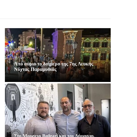
Από αύριο το διήμερο της 7ης Λευκής
Νύχτας Παραμυθιάς
Στο Μουσειο Bulgari και τον Δήμαρχο,