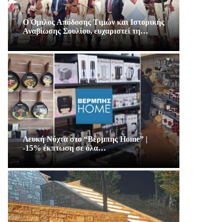
Ο Όμιλος Απόδοσης Τιμών και Ιστορικής
Αναβίωσης Σουλίου, ευχαριστεί τη…
Λευκή Νύχτα στο “Βέρμπης Home” |
-15% έκπτωση σε όλα…