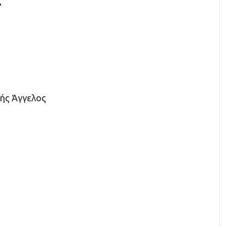
ς
ής Άγγελος