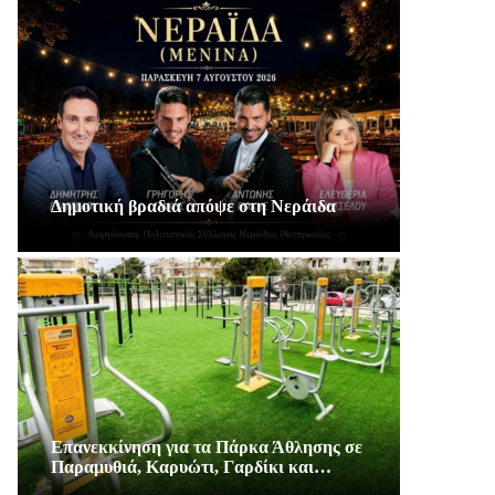
Δημοτική βραδιά απόψε στη Νεράιδα
Επανεκκίνηση για τα Πάρκα Άθλησης σε
Παραμυθιά, Καρυώτι, Γαρδίκι και…