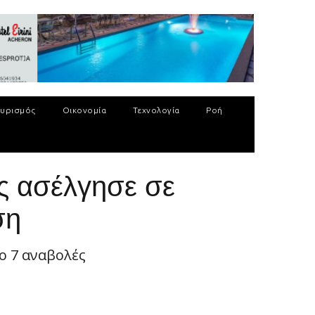
υρισμός
Οικονομία
Τεχνολογία
Ροή
ς ασέλγησε σε
ση
πο 7 αναβολές