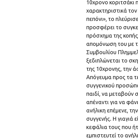
10χρονο κοριτσάκι 
χαρακτηριστικά τον 
πεπόνι», το πλεύρισ
προσφέρει το συγκε
πρόσχημα της κοπής
απομόνωση του με τ
Συμβουλίου Πλημμελ
ξεδιπλώνεται το σκη
της 10χρονης, την άφ
Απόγευμα προς τα τέ
συγγενικού προσώπου
παιδί, να μεταβούν 
απέναντι για να φάνε
ανήλικη επέμενε, τη
συγγενής. Η γιαγιά ε
κεφάλια τους που ήτα
εμπιστευτεί το ανήλ