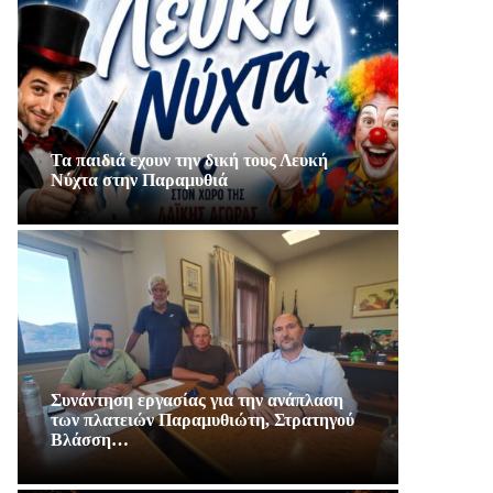
Τα παιδιά εχουν την δική τους Λευκή
Νύχτα στην Παραμυθιά
Συνάντηση εργασίας για την ανάπλαση
των πλατειών Παραμυθιώτη, Στρατηγού
Βλάσση…