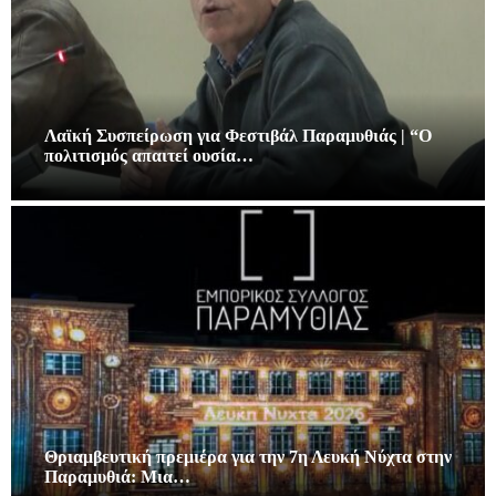
Λαϊκή Συσπείρωση για Φεστιβάλ Παραμυθιάς | “Ο
πολιτισμός απαιτεί ουσία…
Θριαμβευτική πρεμιέρα για την 7η Λευκή Νύχτα στην
Παραμυθιά: Μια…