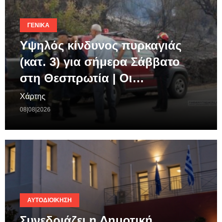
ΓΕΝΙΚΆ
Υψηλός κίνδυνος πυρκαγιάς
(κατ. 3) για σήμερα Σάββατο
στη Θεσπρωτία | Οι…
Χάρτης
08|08|2026
ΑΥΤΟΔΙΟΊΚΗΣΗ
Συνεδριάζει η Δημοτική