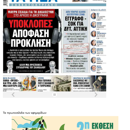
Τα
πρωτοσέλιδα
των
εφημερίδων