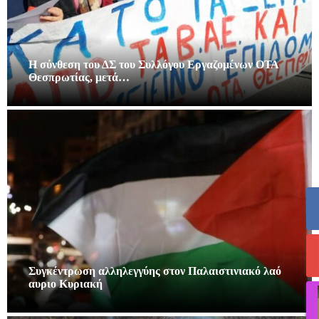
Η σύνθεση του ΔΣ του Συλλόγου Εργαζομένων ΟΤΑ
Θεσπρωτίας, μετά…
Συγκέντρωση αλληλεγγύης στον Παλαιστινιακό λαό
αυριο Κυριακή