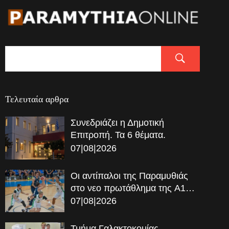
Τελευταία αρθρα
Συνεδριάζει η Δημοτική
Επιτροπή. Τα 6 θέματα.
07|08|2026
Οι αντίπαλοι της Παραμυθιάς
στο νεο πρωτάθλημα της A1…
07|08|2026
Τμήμα Γαλακτοκομίας –