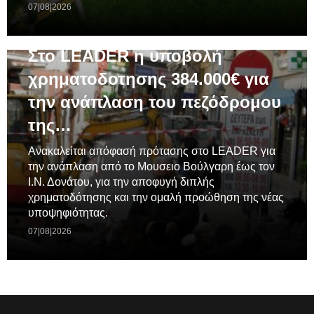
07|08|2026
ΓΕΝΙΚΆ
Στο LEADER η υποβολή
χρηματοδοτησης 384.000€ για
την ανάπλαση του πεζόδρομου
της…
Ανακαλείται απόφασή πρότασης στο LEADER για
την ανάπλαση από το Μουσειο Βούλγαρη έως τον
Ι.Ν. Δονάτου, για την αποφυγή διπλής
χρηματοδότησης και την ομαλή προώθηση της νέας
υποψηφιότητας.
07|08|2026