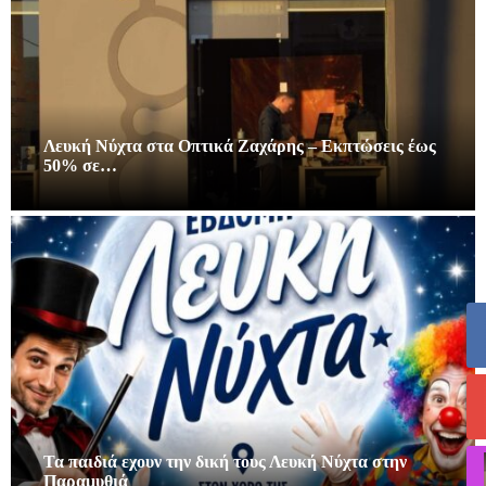
Λευκή Νύχτα στα Οπτικά Ζαχάρης – Εκπτώσεις έως
50% σε…
Τα παιδιά εχουν την δική τους Λευκή Νύχτα στην
Παραμυθιά