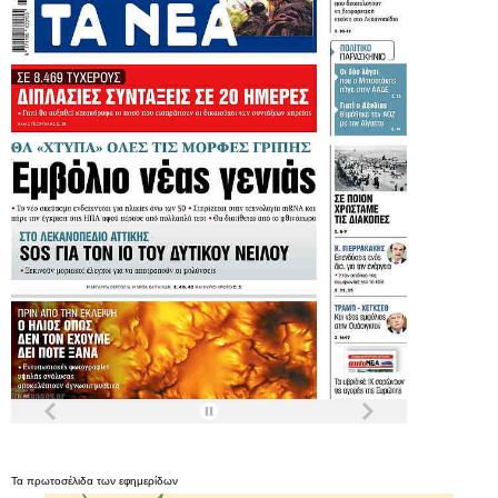
Τα
πρωτοσέλιδα
των
εφημερίδων