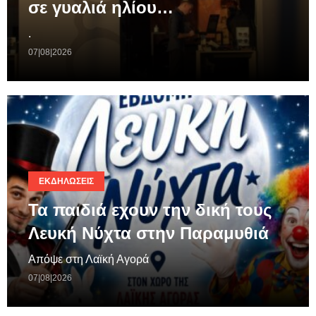
σε γυαλιά ηλίου…
.
07|08|2026
ΕΚΔΗΛΏΣΕΙΣ
Τα παιδιά εχουν την δική τους
Λευκή Νύχτα στην Παραμυθιά
Απόψε στη Λαϊκή Αγορά
07|08|2026