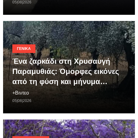
05|08|2026
ΓΕΝΙΚΆ
Ένα ζαρκάδι στη Χρυσαυγή
Παραμυθιάς: Όμορφες εικόνες
από τη φύση και μήνυμα…
+Βιντεο
05|08|2026