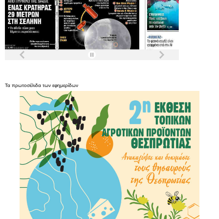
Τα
πρωτοσέλιδα
των
εφημερίδων