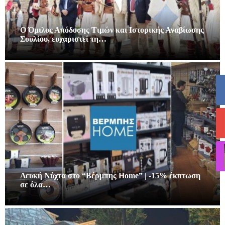
Ο Όμιλος Απόδοσης Τιμών και Ιστορικής Αναβίωσης
Σουλίου, ευχαριστεί τη…
Λευκή Νύχτα στο “Βέρμπης Home” | -15% έκπτωση
σε όλα…