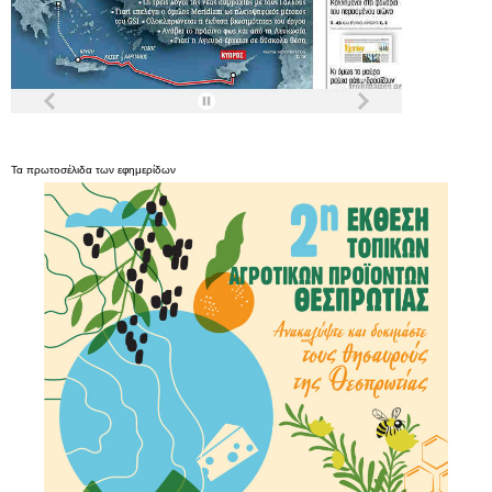
Τα
πρωτοσέλιδα
των
εφημερίδων