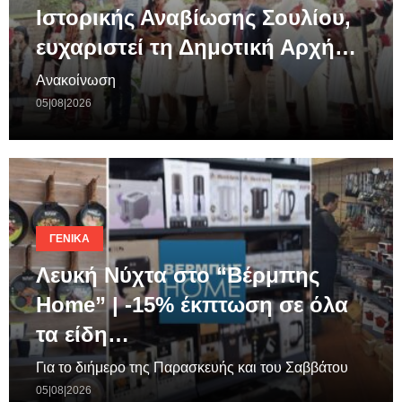
Ιστορικής Αναβίωσης Σουλίου,
ευχαριστεί τη Δημοτική Αρχή…
Ανακοίνωση
05|08|2026
ΓΕΝΙΚΆ
Λευκή Νύχτα στο “Βέρμπης
Home” | -15% έκπτωση σε όλα
τα είδη…
Για το διήμερο της Παρασκευής και του Σαββάτου
05|08|2026