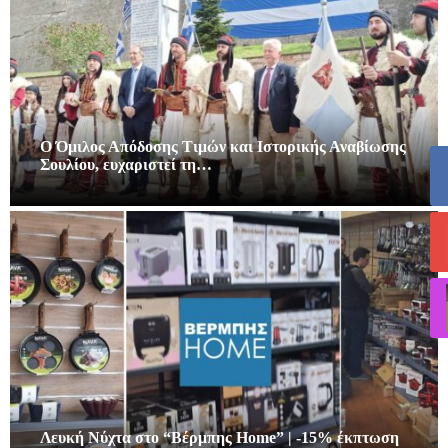
Ο Όμιλος Απόδοσης Τιμών και Ιστορικής Αναβίωσης
Σουλίου, ευχαριστεί τη…
Λευκή Νύχτα στο “Βέρμπης Home” | -15% έκπτωση