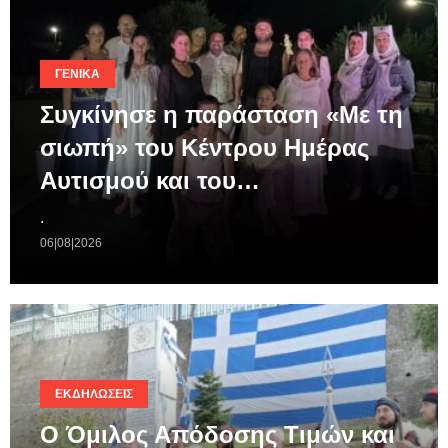
ΓΕΝΙΚΆ
Συγκίνησε η παράσταση «Με τη
σιωπή» του Κέντρου Ημέρας
Αυτισμού και του…
.
06|08|2026
ΕΚΔΗΛΏΣΕΙΣ
Ο Όμιλος Απόδοσης Τιμών και