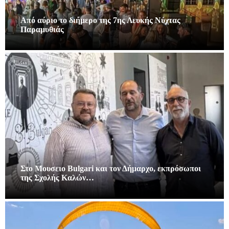
Από αύριο το διήμερο της 7ης Λευκής Νύχτας
Παραμυθιάς
Στο Μουσειο Bulgari και τον Δήμαρχο, εκπρόσωποι
της Σχολής Καλών…