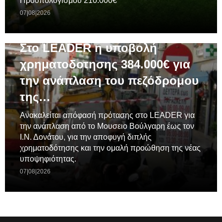
Προϋπολογισμού 210.000€
07|08|2026
ΓΕΝΙΚΆ
Στο LEADER η υποβολή
χρηματοδοτησης 384.000€ για
την ανάπλαση του πεζόδρομου
της…
Ανακαλείται απόφασή πρότασης στο LEADER για
την ανάπλαση από το Μουσειο Βούλγαρη έως τον
Ι.Ν. Δονάτου, για την αποφυγή διπλής
χρηματοδότησης και την ομαλή προώθηση της νέας
υποψηφιότητας.
07|08|2026