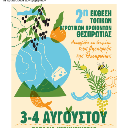
Τα
πρωτοσέλιδα
των
εφημερίδων