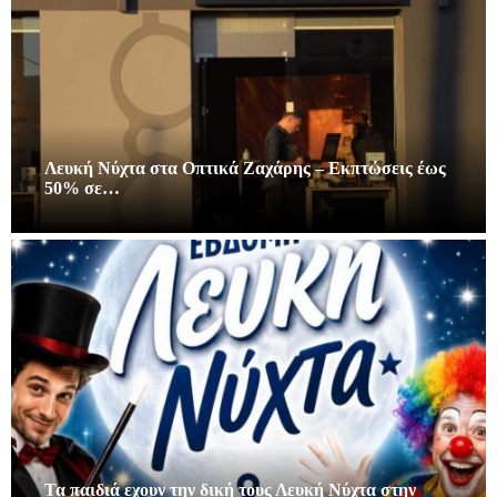
Λευκή Νύχτα στα Οπτικά Ζαχάρης – Εκπτώσεις έως
50% σε…
Τα παιδιά εχουν την δική τους Λευκή Νύχτα στην