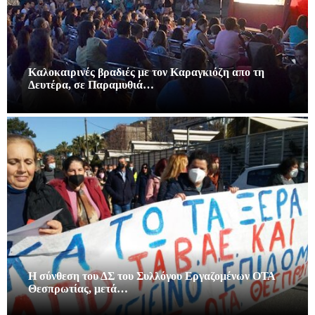
Καλοκαιρινές βραδιές με τον Καραγκιόζη απο τη
Δευτέρα, σε Παραμυθιά…
Η σύνθεση του ΔΣ του Συλλόγου Εργαζομένων ΟΤΑ
Θεσπρωτίας, μετά…