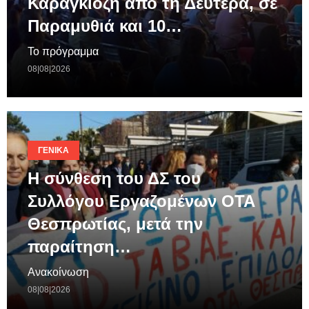
Καραγκιόζη απο τη Δευτέρα, σε
Παραμυθιά και 10…
Το πρόγραμμα
08|08|2026
ΓΕΝΙΚΆ
Η σύνθεση του ΔΣ του
Συλλόγου Εργαζομένων ΟΤΑ
Θεσπρωτίας, μετά την
παραίτηση…
Ανακοίνωση
08|08|2026