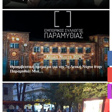
Θριαμβευτική πρεμιέρα για την 7η Λευκή Νύχτα στην
Παραμυθιά: Μια…