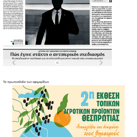
Τα
πρωτοσέλιδα
των
εφημερίδων