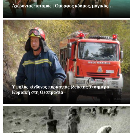
Αχέροντας ποταμός | Όμορφος κόσμος, μαγικός…
Υψηλός κίνδυνος πυρκαγιάς (δείκτης 3) σήμερα
Κυριακή στη Θεσπρωτία