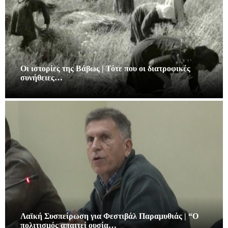
Οι ιστορίες της Βάβως | Τότε που οι διατροφικές
συνήθειες…
Λαϊκή Συσπείρωση για Φεστιβάλ Παραμυθιάς | “Ο
πολιτισμός απαιτεί ουσία…