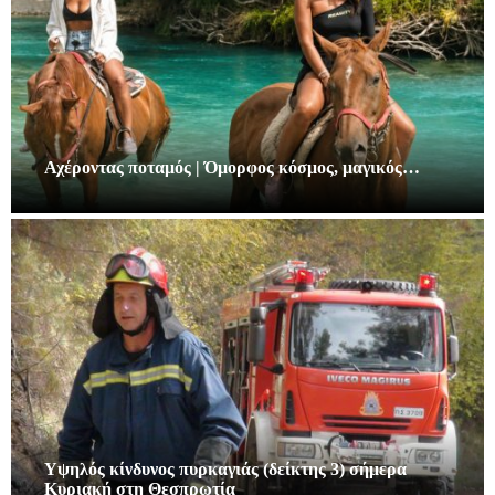
Αχέροντας ποταμός | Όμορφος κόσμος, μαγικός…
Υψηλός κίνδυνος πυρκαγιάς (δείκτης 3) σήμερα
Κυριακή στη Θεσπρωτία