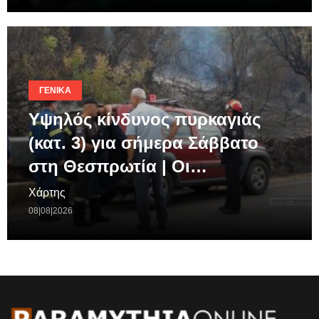
ΓΕΝΙΚΆ
Υψηλός κίνδυνος πυρκαγιάς
(κατ. 3) για σήμερα Σάββατο
στη Θεσπρωτία | Οι…
Χάρτης
08|08|2026