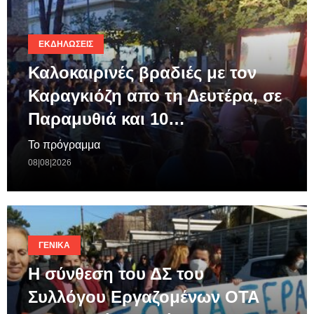
ΕΚΔΗΛΏΣΕΙΣ
Καλοκαιρινές βραδιές με τον
Καραγκιόζη απο τη Δευτέρα, σε
Παραμυθιά και 10…
Το πρόγραμμα
08|08|2026
ΓΕΝΙΚΆ
Η σύνθεση του ΔΣ του
Συλλόγου Εργαζομένων ΟΤΑ