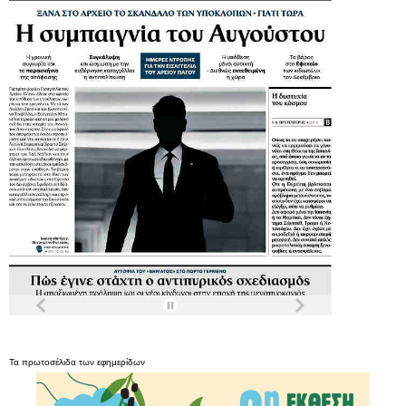
Τα
πρωτοσέλιδα
των
εφημερίδων