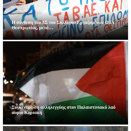
Η σύνθεση του ΔΣ του Συλλόγου Εργαζομένων ΟΤΑ
Θεσπρωτίας, μετά…
Συγκέντρωση αλληλεγγύης στον Παλαιστινιακό λαό
αυριο Κυριακή