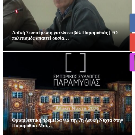
Λαϊκή Συσπείρωση για Φεστιβάλ Παραμυθιάς | “Ο
πολιτισμός απαιτεί ουσία…
Θριαμβευτική πρεμιέρα για την 7η Λευκή Νύχτα στην
Παραμυθιά: Μια…