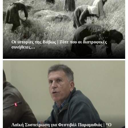
Οι ιστορίες της Βάβως | Τότε που οι διατροφικές
συνήθειες…
Λαϊκή Συσπείρωση για Φεστιβάλ Παραμυθιάς | “Ο