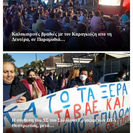
Καλοκαιρινές βραδιές με τον Καραγκιόζη απο τη
Δευτέρα, σε Παραμυθιά…
Η σύνθεση του ΔΣ του Συλλόγου Εργαζομένων ΟΤΑ
Θεσπρωτίας, μετά…