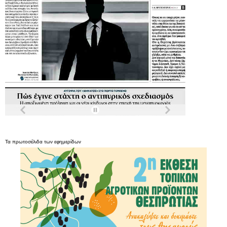
Τα
πρωτοσέλιδα
των
εφημερίδων