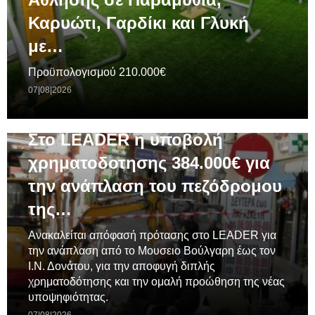
Καρυώτι, Γαρδίκι και Γλυκή
με…
Προϋπολογισμού 210.000€
07|08|2026
ΓΕΝΙΚΆ
Στο LEADER η υποβολή
χρηματοδοτησης 384.000€ για
την ανάπλαση του πεζόδρομου
της…
Ανακαλείται απόφασή πρότασης στο LEADER για
την ανάπλαση από το Μουσειο Βούλγαρη έως τον
Ι.Ν. Δονάτου, για την αποφυγή διπλής
χρηματοδότησης και την ομαλή προώθηση της νέας
υποψηφιότητας.