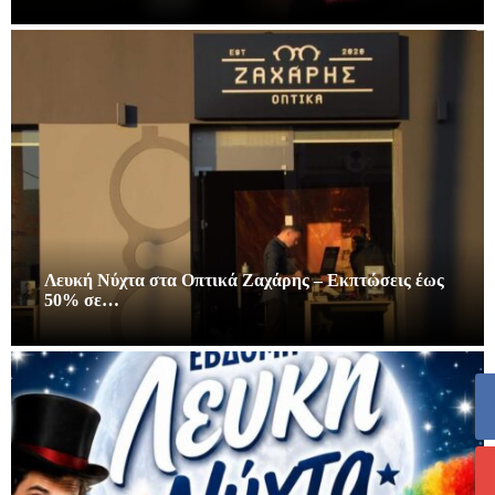
Λευκή Νύχτα στα Οπτικά Ζαχάρης – Εκπτώσεις έως
50% σε…