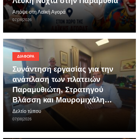
Λευκή Νύχτα στην Παραμυθιά
Απόψε στη Λαϊκή Αγορά
07|08|2026
ΔΙΆΦΟΡΑ
Συνάντηση εργασίας για την
ανάπλαση των πλατειών
Παραμυθιώτη, Στρατηγού
Βλάσση και Μαυρομιχάλη…
Δελτίο τύπου
07|08|2026