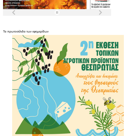
Τα
πρωτοσέλιδα
των
εφημερίδων