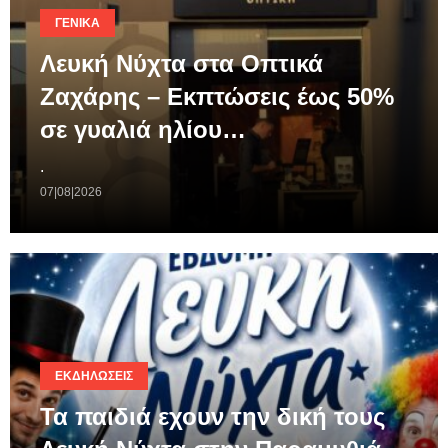
ΓΕΝΙΚΆ
Λευκή Νύχτα στα Οπτικά
Ζαχάρης – Εκπτώσεις έως 50%
σε γυαλιά ηλίου…
.
07|08|2026
ΕΚΔΗΛΏΣΕΙΣ
Τα παιδιά εχουν την δική τους