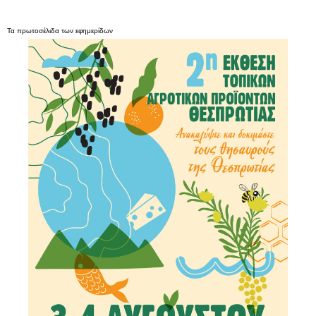
Τα
πρωτοσέλιδα
των
εφημερίδων