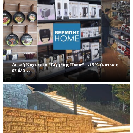
Λευκή Νύχτα στο “Βέρμπης Home” | -15% έκπτωση
σε όλα…