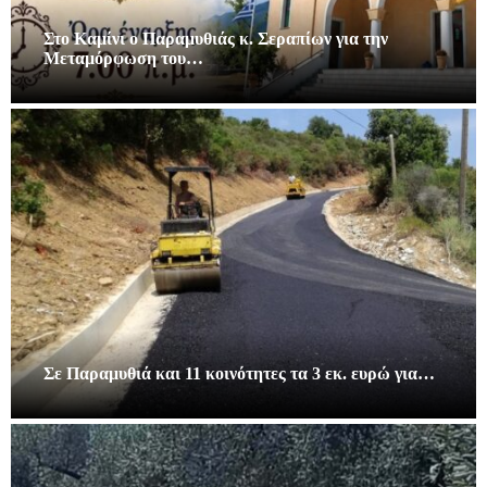
Στο Καμίνι ο Παραμυθιάς κ. Σεραπίων για την
Μεταμόρφωση του…
Σε Παραμυθιά και 11 κοινότητες τα 3 εκ. ευρώ για…