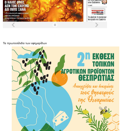
Τα
πρωτοσέλιδα
των
εφημερίδων