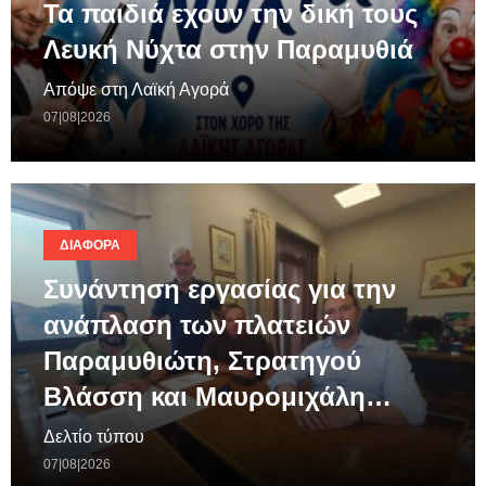
Τα παιδιά εχουν την δική τους
Λευκή Νύχτα στην Παραμυθιά
Απόψε στη Λαϊκή Αγορά
07|08|2026
ΔΙΆΦΟΡΑ
Συνάντηση εργασίας για την
ανάπλαση των πλατειών
Παραμυθιώτη, Στρατηγού
Βλάσση και Μαυρομιχάλη…
Δελτίο τύπου
07|08|2026