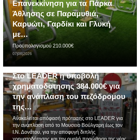
Επανεκκίνηση για τα Πάρκα
Άθλησης σε Παραμυθιά,
Καρυώτι, Γαρδίκι και Γλυκή
με…
Προϋπολογισμού 210.000€
07|08|2026
ΓΕΝΙΚΆ
Στο LEADER η υποβολή
χρηματοδοτησης 384.000€ για
την ανάπλαση του πεζόδρομου
της…
Ανακαλείται απόφασή πρότασης στο LEADER για
την ανάπλαση από το Μουσειο Βούλγαρη έως τον
Ι.Ν. Δονάτου, για την αποφυγή διπλής
χρηματοδότησης και την ομαλή προώθηση της νέας