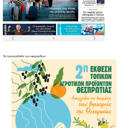
Τα
πρωτοσέλιδα
των
εφημερίδων