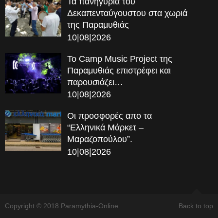
Τα πανηγύρια του
Δεκαπενταύγουστου στα χωριά
της Παραμυθιάς
10|08|2026
Το Camp Music Project της
Παραμυθιάς επιστρέφει και
παρουσιάζει…
10|08|2026
Οι προσφορές απο τα
“Ελληνικά Μάρκετ –
Μαραζοπούλου”.
10|08|2026
Copyright © 2018 Paramythia-Online
Back to top