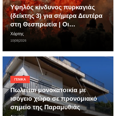
Υψηλός κίνδυνος πυρκαγιάς
(δείκτης 3) για σήμερα Δευτέρα
στη Θεσπρωτία | Οι…
Χάρτης
10|08|2026
ΓΕΝΙΚΆ
Πωλείται μονοκατοικία με
ισόγειο χώρο σε προνομιακό
σημείο της Παραμυθιάς