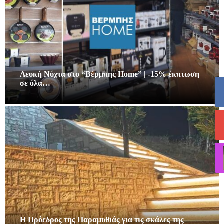
Λευκή Νύχτα στο “Βέρμπης Home” | -15% έκπτωση
σε όλα…
Η Πρόεδρος της Παραμυθιάς για τις σκάλες της