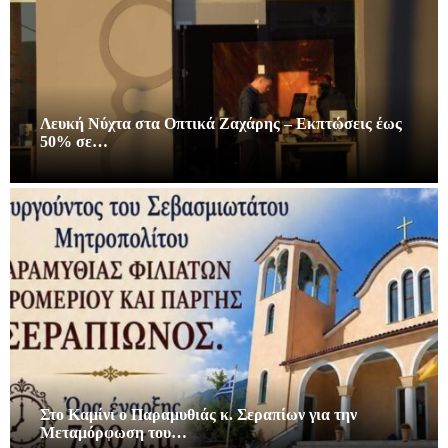
Λευκή Νύχτα στα Οπτικά Ζαχάρης – Εκπτώσεις έως
50% σε…
Στο Καμίνι ο Παραμυθιάς κ. Σεραπίων για την
Μεταμόρφωση του…