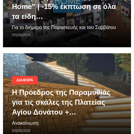
Home” | -15% έκπτωση σε όλα
τα είδη…
Για το διήμερο της Παρασκευής και του Σαββάτου
05|08|2026
ΔΙΆΦΟΡΑ
Η Πρόεδρος της Παραμυθιάς
για τις σκάλες της Πλατείας
Αγίου Δονάτου +…
Ανακοίνωση
05|08|2026