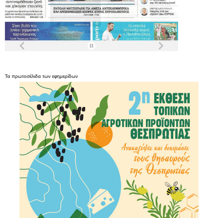
Τα
πρωτοσέλιδα
των
εφημερίδων