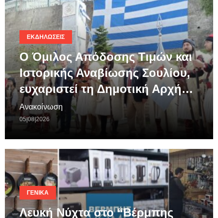
ΕΚΔΗΛΏΣΕΙΣ
Ο Όμιλος Απόδοσης Τιμών και
Ιστορικής Αναβίωσης Σουλίου,
ευχαριστεί τη Δημοτική Αρχή…
Ανακοίνωση
05|08|2026
ΓΕΝΙΚΆ
Λευκή Νύχτα στο “Βέρμπης