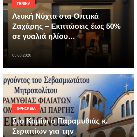
ΓΕΝΙΚΆ
Λευκή Νύχτα στα Οπτικά
Ζαχάρης – Εκπτώσεις έως 50%
σε γυαλιά ηλίου…
.
05|08|2026
ΘΡΗΣΚΕΊΑ
Στο Καμίνι ο Παραμυθιάς κ.
Σεραπίων για την