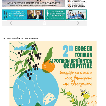
Τα
πρωτοσέλιδα
των
εφημερίδων