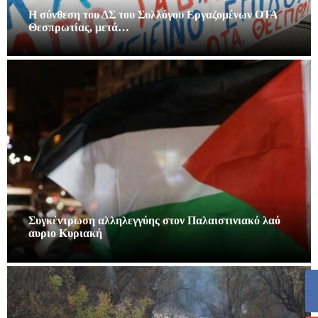
Η σύνθεση του ΔΣ του Συλλόγου Εργαζομένων ΟΤΑ
Θεσπρωτίας, μετά…
Συγκέντρωση αλληλεγγύης στον Παλαιστινιακό λαό
αυριο Κυριακή