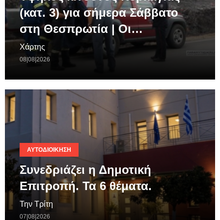
(κατ. 3) για σήμερα Σάββατο
στη Θεσπρωτία | Οι…
Χάρτης
08|08|2026
ΑΥΤΟΔΙΟΊΚΗΣΗ
Συνεδριάζει η Δημοτική
Επιτροπή. Τα 6 θέματα.
Την Τρίτη
07|08|2026