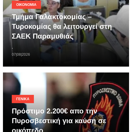
ΟΙΚΟΝΟΜΊΑ
Τμήμα Γαλακτοκομίας –
Τυροκομίας θα λειτουργεί στη
ΣΑΕΚ Παραμυθιάς
.
07|08|2026
ΓΕΝΙΚΆ
Πρόστιμο 2.200€ απο την
Πυροσβεστική για καύση σε
οικόπεδο