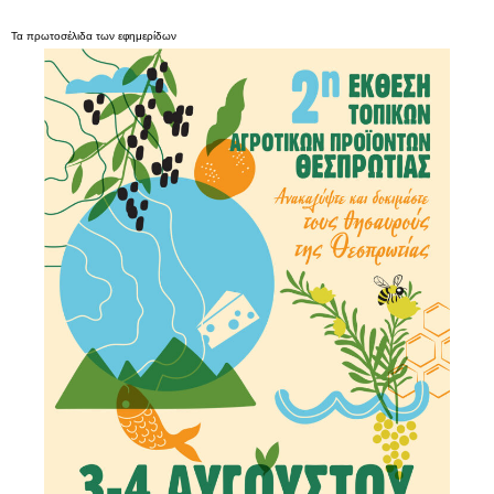
Τα
πρωτοσέλιδα
των
εφημερίδων