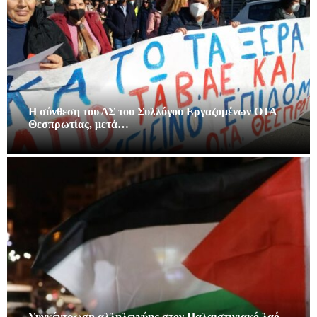
Η σύνθεση του ΔΣ του Συλλόγου Εργαζομένων ΟΤΑ
Θεσπρωτίας, μετά…
Συγκέντρωση αλληλεγγύης στον Παλαιστινιακό λαό