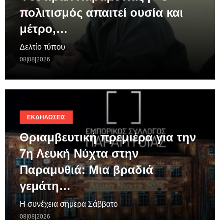
πολιτισμός απαιτεί ουσία και
μέτρο,…
Δελτίο τύπου
08|08|2026
ΕΚΔΗΛΏΣΕΙΣ
Θριαμβευτική πρεμιέρα για την
7η Λευκή Νύχτα στην
Παραμυθιά: Μια βραδιά
γεμάτη…
Η συνέχεια σημερα Σάββατο
08|08|2026