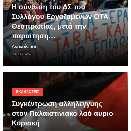
Η σύνθεση του ΔΣ του
Συλλόγου Εργαζομένων ΟΤΑ
Θεσπρωτίας, μετά την
παραίτηση…
Ανακοίνωση
08|08|2026
ΕΚΔΗΛΏΣΕΙΣ
Συγκέντρωση αλληλεγγύης
στον Παλαιστινιακό λαό αυριο
Κυριακή