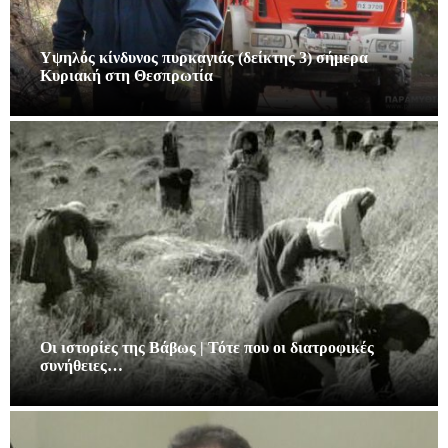
Υψηλός κίνδυνος πυρκαγιάς (δείκτης 3) σήμερα
Κυριακή στη Θεσπρωτία
Οι ιστορίες της Βάβως | Τότε που οι διατροφικές
συνήθειες…