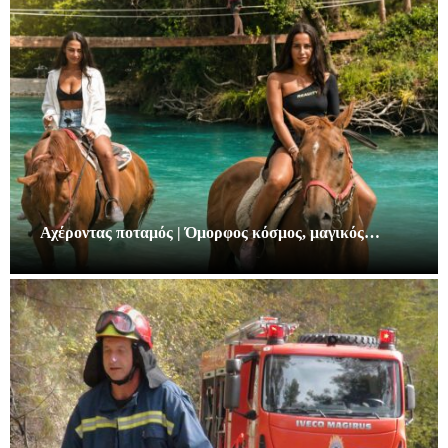
Αχέροντας ποταμός | Όμορφος κόσμος, μαγικός…