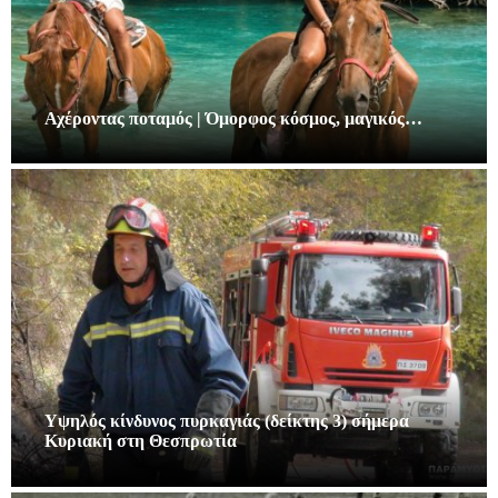
Αχέροντας ποταμός | Όμορφος κόσμος, μαγικός…
Υψηλός κίνδυνος πυρκαγιάς (δείκτης 3) σήμερα
Κυριακή στη Θεσπρωτία