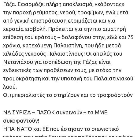
Γάζα. Εφαρμόζει πλήρη αποκλεισμό, «κόβοντας»
την παροχή ρεύματος, νερού, τροφίμων, ενώ μετά
από γενική επιστράτευση ετοιμάζεται και για
χερσαία εισβολή. Πρόκειται για την πιο αιματηρή
επίθεση του κράτους – δολοφόνου στην, εδώ και 75
χρόνια, κατεχόμενη Παλαιστίνη, που ήδη μετρά
χιλιάδες νεκρούς Παλαιστίνιους! Οι απειλές του
Νετανιάχου για ισοπέδωση της Γάζας είναι
ενδεικτικές των προθέσεων τους, με στόχο την
τρομοκράτηση και την υποταγή του Παλαιστινιακού
λαού.
Οι ιμπεριαλιστές το στηρίζουν και το τροφοδοτούν
ΝΔ ΣΥΡΙΖΑ – ΠΑΣΟΚ συναινούν – τα ΜΜΕ
συκοφαντούν!
ΗΠΑ-ΝΑΤΟ και ΕΕ που έστησαν το σιωνιστικό
κράτος, που στήριξαν και τροφοδότησαν τα χρόνια