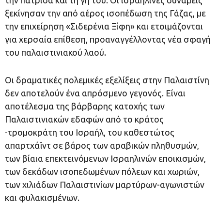
την πατρίδα και τη γη του. Οι ισραηλινές δυνάμεις
ξεκίνησαν την από αέρος ισοπέδωση της Γάζας, με
την επιχείρηση «Σιδερένια Ξίφη» και ετοιμάζονται
για χερσαία επίθεση, προαναγγέλλοντας νέα σφαγή
του παλαιστινιακού λαού.
Οι δραματικές πολεμικές εξελίξεις στην Παλαιστίνη
δεν αποτελούν ένα απρόσμενο γεγονός. Είναι
αποτέλεσμα της βάρβαρης κατοχής των
Παλαιστινιακών εδαφών από το κράτος
-τρομοκράτη του Ισραήλ, του καθεστώτος
απαρτχάϊντ σε βάρος των αραβικών πληθυσμών,
των βίαια επεκτεινόμενων Ισραηλινών εποικισμών,
των δεκάδων ισοπεδωμένων πόλεων και χωριών,
των χιλιάδων Παλαιστινίων μαρτύρων-αγωνιστών
και φυλακισμένων.