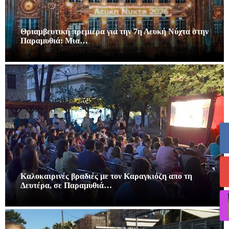
Θριαμβευτική πρεμιέρα για την 7η Λευκή Νύχτα στην
Παραμυθιά: Μια…
Καλοκαιρινές βραδιές με τον Καραγκιόζη απο τη
Δευτέρα, σε Παραμυθιά…