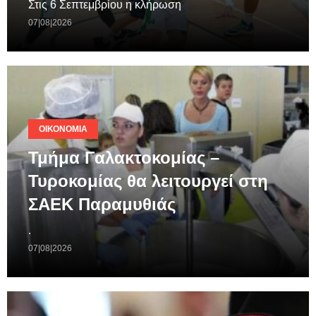
Στις 6 Σεπτεμβρίου η κλήρωση
07|08|2026
ΟΙΚΟΝΟΜΊΑ
Τμήμα Γαλακτοκομίας –
Τυροκομίας θα λειτουργεί στη
ΣΑΕΚ Παραμυθιάς
.
07|08|2026