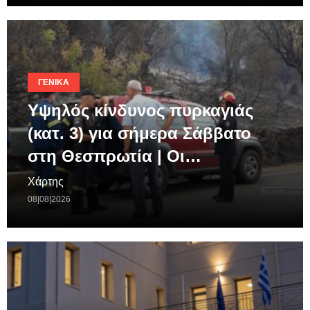
ΓΕΝΙΚΆ
Υψηλός κίνδυνος πυρκαγιάς
(κατ. 3) για σήμερα Σάββατο
στη Θεσπρωτία | Οι…
Χάρτης
08|08|2026