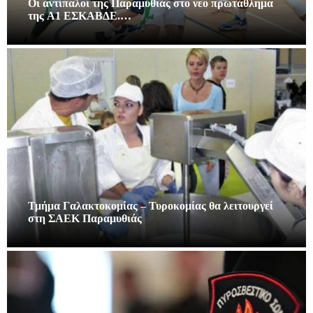
Οι αντίπαλοι της Παραμυθιάς στο νεο πρωτάθλημα
της A1 ΕΣΚΑΒΔΕ.…
Τμήμα Γαλακτοκομίας – Τυροκομίας θα λειτουργεί
στη ΣΑΕΚ Παραμυθιάς