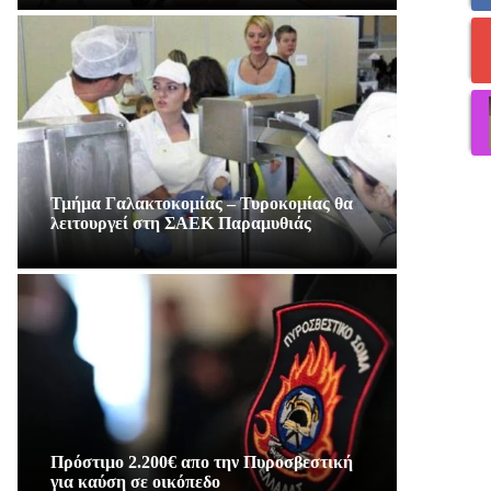
Τμήμα Γαλακτοκομίας – Τυροκομίας θα
λειτουργεί στη ΣΑΕΚ Παραμυθιάς
Πρόστιμο 2.200€ απο την Πυροσβεστική
για καύση σε οικόπεδο