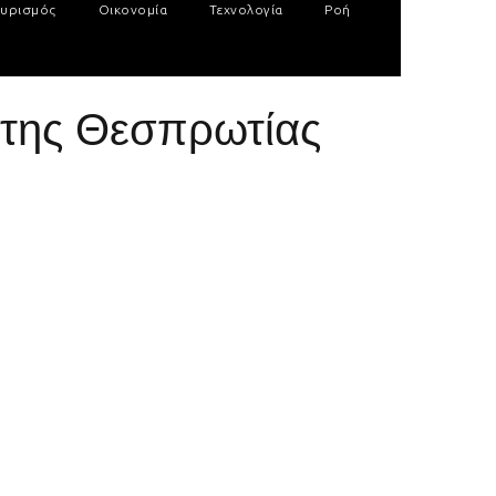
υρισμός
Οικονομία
Τεχνολογία
Ροή
 της Θεσπρωτίας