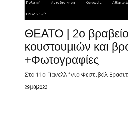
Πολιτική
Αυτοδιοίκηση
Κοινωνία
Αθλητικά
Επικοινωνία
ΘΕΑΤΟ | 2ο βραβείο
κουστουμιών και βρ
+Φωτογραφίες
Στο 11ο Πανελλήνιο Φεστιβάλ Ερασι
29|10|2023