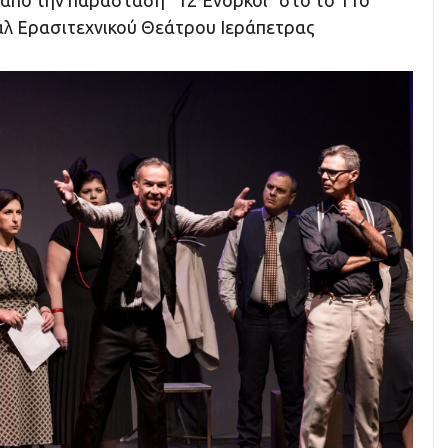
απο την παράσταση “12 Ένορκοι” στο το 11ο
λ Ερασιτεχνικού Θεάτρου Ιεράπετρας