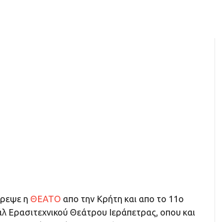
τρεψε η
ΘΕΑΤΟ
απο την Κρήτη και απο το 11ο
λ Ερασιτεχνικού Θεάτρου Ιεράπετρας, οπου και