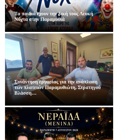
Τα παιδιά εχουν την δική τους Λευκή
Νύχτα στην Παραμυθιά
Συνάντηση εργασίας για την ανάπλαση
των πλατειών Παραμυθιώτη, Στρατηγού
Βλάσση…