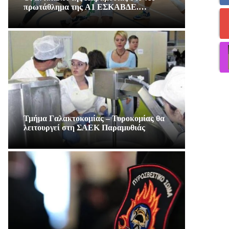
πρωτάθλημα της A1 ΕΣΚΑΒΔΕ.…
Τμήμα Γαλακτοκομίας – Τυροκομίας θα
λειτουργεί στη ΣΑΕΚ Παραμυθιάς