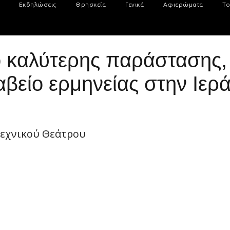
Εκδηλώσεις
Θρησκεία
Γενικά
Αφιερώματα
Το
 καλύτερης παράστασης,
αβείο ερμηνείας στην Ιερ
τεχνικού Θεάτρου