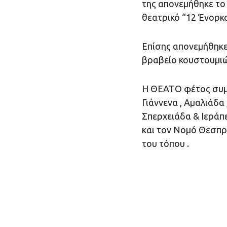
της απονεμήθηκε το
θεατρικό “12 Ένορκο
Επίσης απονεμήθηκε
βραβείο
κουστουμιώ
Η ΘΕΑΤΟ φέτος συμμ
Γιάννενα , Αμαλιάδα 
Σπερχειάδα & Ιεράπ
και τον Νομό Θεσπρ
του τόπου .