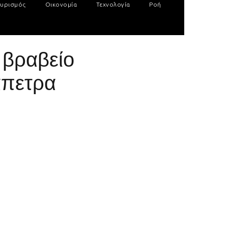
υρισμός
Οικονομία
Τεχνολογία
Ροή
 βραβείο
άπετρα