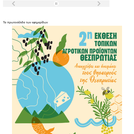
Τα
πρωτοσέλιδα
των
εφημερίδων