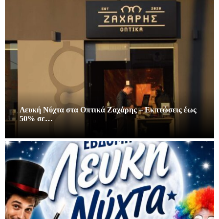
Λευκή Νύχτα στα Οπτικά Ζαχάρης – Εκπτώσεις έως
50% σε…