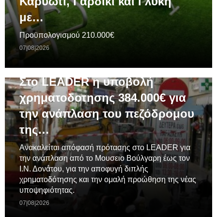
Καρυώτι, Γαρδίκι και Γλυκή
με…
Προϋπολογισμού 210.000€
07|08|2026
ΓΕΝΙΚΆ
Στο LEADER η υποβολή
χρηματοδοτησης 384.000€ για
την ανάπλαση του πεζόδρομου
της…
Ανακαλείται απόφασή πρότασης στο LEADER για
την ανάπλαση από το Μουσειο Βούλγαρη έως τον
Ι.Ν. Δονάτου, για την αποφυγή διπλής
χρηματοδότησης και την ομαλή προώθηση της νέας
υποψηφιότητας.
07|08|2026