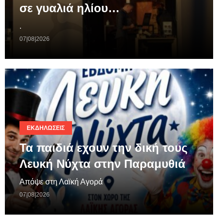
σε γυαλιά ηλίου…
.
07|08|2026
ΕΚΔΗΛΏΣΕΙΣ
Τα παιδιά εχουν την δική τους
Λευκή Νύχτα στην Παραμυθιά
Απόψε στη Λαϊκή Αγορά
07|08|2026