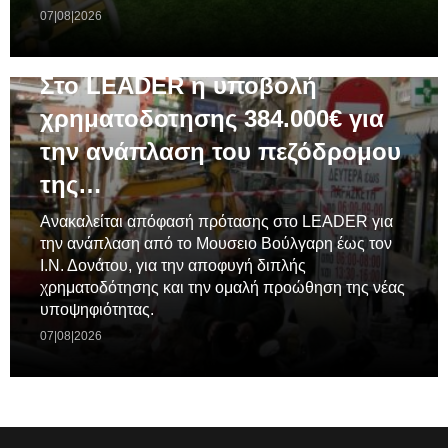
07|08|2026
ΓΕΝΙΚΆ
Στο LEADER η υποβολή
χρηματοδοτησης 384.000€ για
την ανάπλαση του πεζόδρομου
της…
Ανακαλείται απόφασή πρότασης στο LEADER για
την ανάπλαση από το Μουσειο Βούλγαρη έως τον
Ι.Ν. Δονάτου, για την αποφυγή διπλής
χρηματοδότησης και την ομαλή προώθηση της νέας
υποψηφιότητας.
07|08|2026