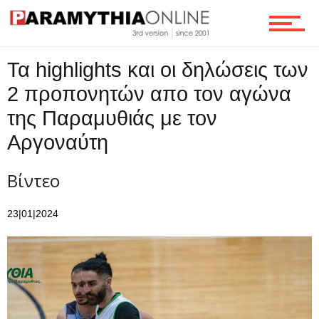
Τεχνολογία
Τα highlights και οι δηλώσεις των
Ροή
2 προπονητών απο τον αγώνα
της Παραμυθιάς με τον
Αργοναύτη
Επικοινωνία
Βίντεο
23|01|2024