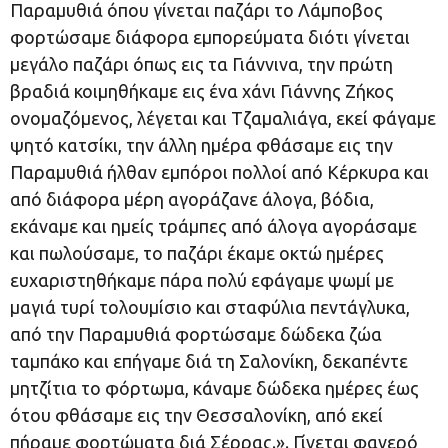
Παραμυθιά όπου γίνεται παζάρι το Λάμποβος
φορτώσαμε διάφορα εμπορεύματα διότι γίνεται
μεγάλο παζάρι όπως εις τα Γιάννινα, την πρώτη
βραδιά κοιμηθήκαμε εις ένα χάνι Γιάννης Zήκος
ονομαζόμενος, λέγεται και Tζαμαλιάγα, εκεί φάγαμε
ψητό κατσίκι, την άλλη ημέρα φθάσαμε εις την
Παραμυθιά ήλθαν εμπόροι πολλοί από Κέρκυρα και
από διάφορα μέρη αγοράζανε άλογα, βόδια,
εκάναμε και ημείς τράμπες από άλογα αγοράσαμε
και πωλούσαμε, το παζάρι έκαμε οκτώ ημέρες
ευχαριστηθήκαμε πάρα πολύ εφάγαμε ψωμί με
μαγιά τυρί τολουμίσιο και σταφύλια πεντάγλυκα,
από την Παραμυθιά φορτώσαμε δώδεκα ζώα
ταμπάκο και επήγαμε διά τη Σαλονίκη, δεκαπέντε
μητζίτια το φόρτωμα, κάναμε δώδεκα ημέρες έως
ότου φθάσαμε εις την Θεσσαλονίκη, από εκεί
πήραμε φορτώματα διά Σέρρας.». Γίνεται φανερό