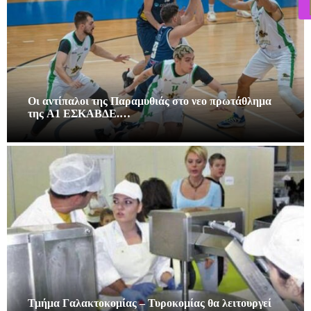
Οι αντίπαλοι της Παραμυθιάς στο νεο πρωτάθλημα
της A1 ΕΣΚΑΒΔΕ.…
Τμήμα Γαλακτοκομίας – Τυροκομίας θα λειτουργεί