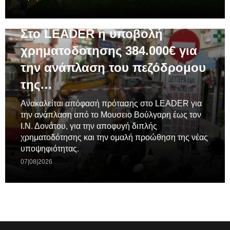
ΓΕΝΙΚΆ
Στο LEADER η υποβολή
χρηματοδοτησης 384.000€ για
την ανάπλαση του πεζόδρομου
της…
Ανακαλείται απόφασή πρότασης στο LEADER για
την ανάπλαση από το Μουσειο Βούλγαρη έως τον
Ι.Ν. Δονάτου, για την αποφυγή διπλής
χρηματοδότησης και την ομαλή προώθηση της νέας
υποψηφιότητας.
07|08|2026