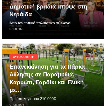
Δημοτική βραδιά απόψε στη
Νεράιδα
Από τον τοπικό πολιτιστικό σύλλογο
07|08|2026
ΑΥΤΟΔΙΟΊΚΗΣΗ
Επανεκκίνηση για τα Πάρκα
Άθλησης σε Παραμυθιά,
Καρυώτι, Γαρδίκι και Γλυκή
με…
Προϋπολογισμού 210.000€
07|08|2026