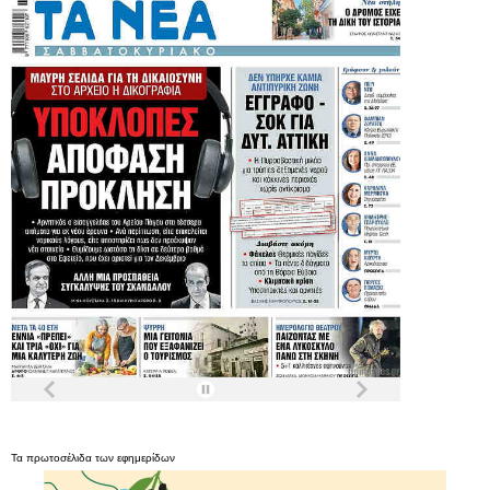
Τα
πρωτοσέλιδα
των
εφημερίδων