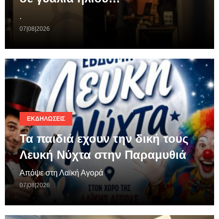
.
07|08|2026
ΕΚΔΗΛΏΣΕΙΣ
Τα παιδιά εχουν την δική τους
Λευκή Νύχτα στην Παραμυθιά
Απόψε στη Λαϊκή Αγορά
07|08|2026