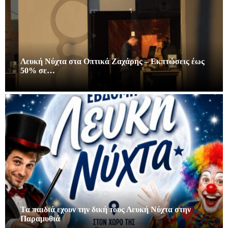
Λευκή Νύχτα στα Οπτικά Ζαχάρης – Εκπτώσεις έως
50% σε…
Τα παιδιά εχουν την δική τους Λευκή Νύχτα στην
Παραμυθιά