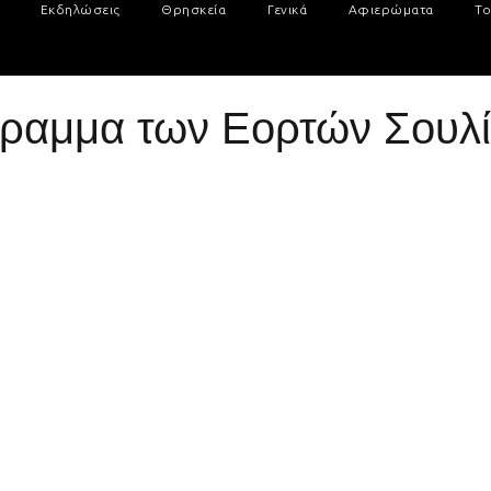
Εκδηλώσεις
Θρησκεία
Γενικά
Αφιερώματα
Το
γραμμα των Εορτών Σουλ