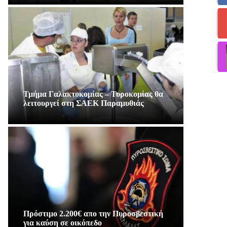
Τμήμα Γαλακτοκομίας – Τυροκομίας θα
λειτουργεί στη ΣΑΕΚ Παραμυθιάς
Πρόστιμο 2.200€ απο την Πυροσβεστική
για καύση σε οικόπεδο