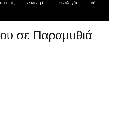
υρισμός
Οικονομία
Τεχνολογία
Ροή
ίου σε Παραμυθιά