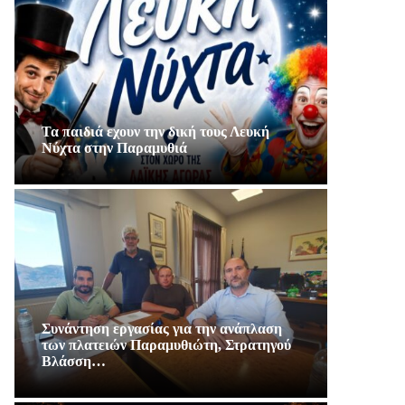
Τα παιδιά εχουν την δική τους Λευκή
Νύχτα στην Παραμυθιά
Συνάντηση εργασίας για την ανάπλαση
των πλατειών Παραμυθιώτη, Στρατηγού
Βλάσση…