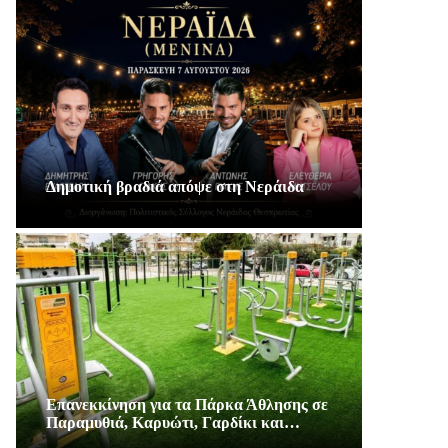
Δημοτική βραδιά απόψε στη Νεράιδα
Επανεκκίνηση για τα Πάρκα Άθλησης σε
Παραμυθιά, Καρυώτι, Γαρδίκι και…