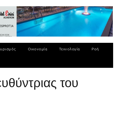
υρισμός
Οικονομία
Τεχνολογία
Ροή
ευθύντριας του