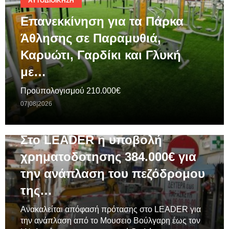
ΑΥΤΟΔΙΟΊΚΗΣΗ
Επανεκκίνηση για τα Πάρκα
Άθλησης σε Παραμυθιά,
Καρυώτι, Γαρδίκι και Γλυκή
με…
Προϋπολογισμού 210.000€
07|08|2026
ΓΕΝΙΚΆ
Στο LEADER η υποβολή
χρηματοδοτησης 384.000€ για
την ανάπλαση του πεζόδρομου
της…
Ανακαλείται απόφασή πρότασης στο LEADER για
την ανάπλαση από το Μουσειο Βούλγαρη έως τον