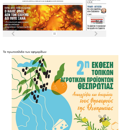
Τα
πρωτοσέλιδα
των
εφημερίδων