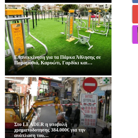
Επανεκκίνηση για τα Πάρκα Άθλησης σε
Παραμυθιά, Καρυώτι, Γαρδίκι και…
Στο LEADER η υποβολή
χρηματοδοτησης 384.000€ για την
ανάπλαση του…