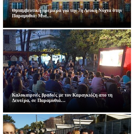
Θριαμβευτική πρεμιέρα για την 7η Λευκή Νύχτα στην
Παραμυθιά: Μια…
Καλοκαιρινές βραδιές με τον Καραγκιόζη απο τη
Δευτέρα, σε Παραμυθιά…