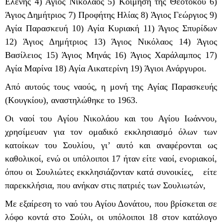
Ελένης 4) Άγιος Νικόλαος 5) Κοίμηση της Θεοτόκου 6)
Άγιος Δημήτριος 7) Προφήτης Ηλίας 8) Άγιος Γεώργιος 9)
Αγία Παρασκευή 10) Αγία Κυριακή 11) Άγιος Σπυρίδων
12) Άγιος Δημήτριος 13) Άγιος Νικόλαος 14) Άγιος
Βασίλειος 15) Άγιος Μηνάς 16) Άγιος Χαράλαμπος 17)
Αγία Μαρίνα 18) Αγία Αικατερίνη 19) Άγιοι Ανάργυροι.
Από αυτούς τους ναούς, η μονή της Αγίας Παρασκευής
(Κουγκίου), αναστηλώθηκε το 1963.
Οι ναοί του Αγίου Νικολάου και του Αγίου Ιωάννου,
χρησίμευαν για τον ομαδικό εκκλησιασμό όλων των
κατοίκων του Σουλίου, γι’ αυτό και αναφέρονται ως
καθολικοί, ενώ οι υπόλοιποι 17 ήταν είτε ναοί, ενοριακοί,
όπου οι Σουλιώτες εκκλησιάζονταν κατά συνοικίες, είτε
παρεκκλήσια, που ανήκαν στις πατριές των Σουλιωτών,
Με εξαίρεση το ναό του Αγίου Δονάτου, που βρίσκεται σε
λόφο κοντά στο Σούλι, οι υπόλοιποι 18 στον κατάλογο