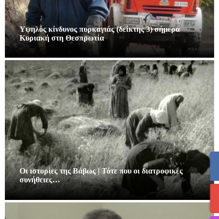
Υψηλός κίνδυνος πυρκαγιάς (δείκτης 3) σήμερα
Κυριακή στη Θεσπρωτία
Οι ιστορίες της Βάβως | Τότε που οι διατροφικές
συνήθειες…