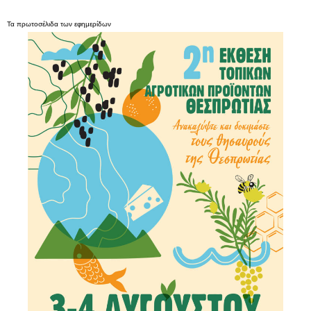
Τα
πρωτοσέλιδα
των
εφημερίδων