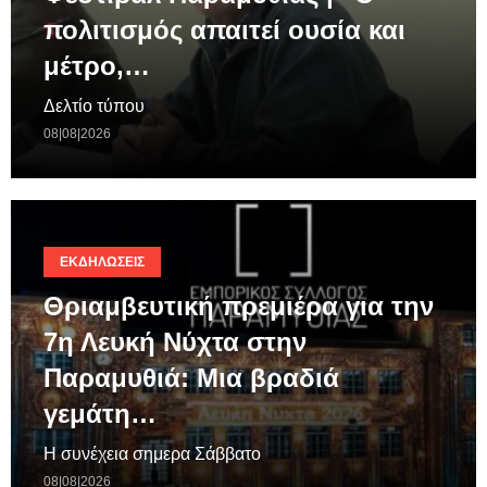
πολιτισμός απαιτεί ουσία και
μέτρο,…
Δελτίο τύπου
08|08|2026
ΕΚΔΗΛΏΣΕΙΣ
Θριαμβευτική πρεμιέρα για την
7η Λευκή Νύχτα στην
Παραμυθιά: Μια βραδιά
γεμάτη…
Η συνέχεια σημερα Σάββατο
08|08|2026