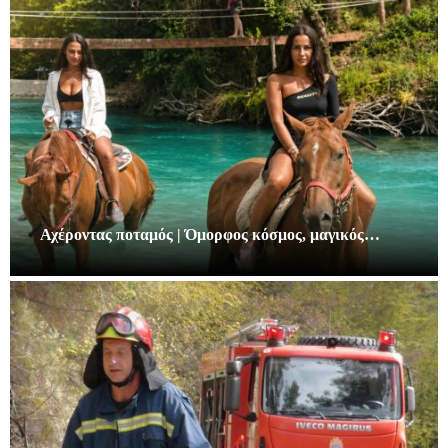
Αχέροντας ποταμός | Όμορφος κόσμος, μαγικός…