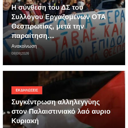
Η σύνθεση του ΔΣ του
Συλλόγου Εργαζομένων ΟΤΑ
Θεσπρωτίας, μετά την
παραίτηση…
Ανακοίνωση
08|08|2026
ΕΚΔΗΛΏΣΕΙΣ
Συγκέντρωση αλληλεγγύης
στον Παλαιστινιακό λαό αυριο
Κυριακή