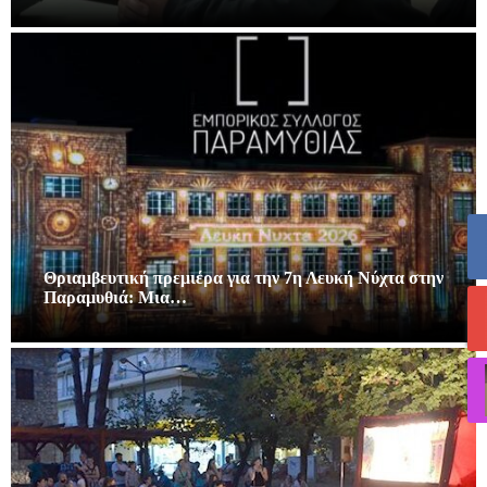
Θριαμβευτική πρεμιέρα για την 7η Λευκή Νύχτα στην
Παραμυθιά: Μια…