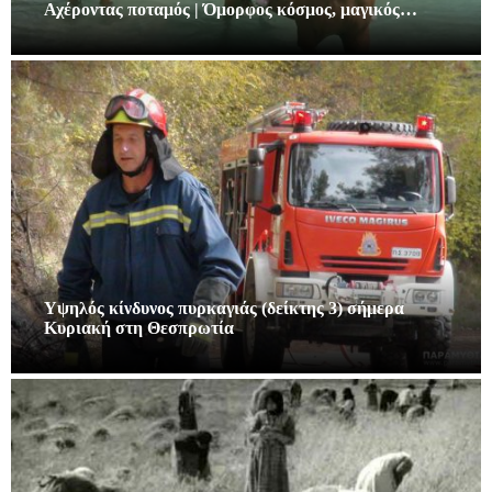
Αχέροντας ποταμός | Όμορφος κόσμος, μαγικός…
Υψηλός κίνδυνος πυρκαγιάς (δείκτης 3) σήμερα
Κυριακή στη Θεσπρωτία