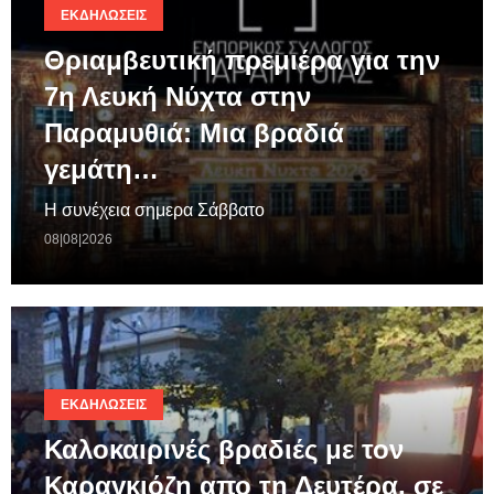
ΕΚΔΗΛΏΣΕΙΣ
Θριαμβευτική πρεμιέρα για την
7η Λευκή Νύχτα στην
Παραμυθιά: Μια βραδιά
γεμάτη…
Η συνέχεια σημερα Σάββατο
08|08|2026
ΕΚΔΗΛΏΣΕΙΣ
Καλοκαιρινές βραδιές με τον
Καραγκιόζη απο τη Δευτέρα, σε