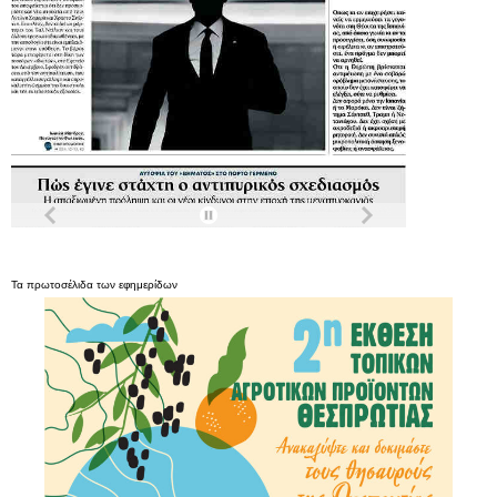
Τα
πρωτοσέλιδα
των
εφημερίδων