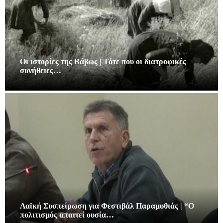
Οι ιστορίες της Βάβως | Τότε που οι διατροφικές
συνήθειες…
Λαϊκή Συσπείρωση για Φεστιβάλ Παραμυθιάς | “Ο
πολιτισμός απαιτεί ουσία…