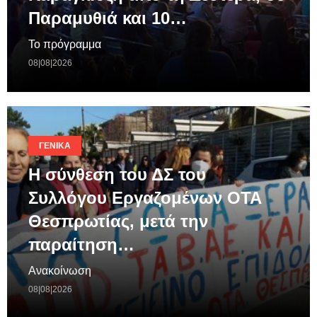
Παραμυθιά και 10…
Το πρόγραμμα
08|08|2026
ΓΕΝΙΚΆ
Η σύνθεση του ΔΣ του
Συλλόγου Εργαζομένων ΟΤΑ
Θεσπρωτίας, μετά την
παραίτηση…
Ανακοίνωση
08|08|2026