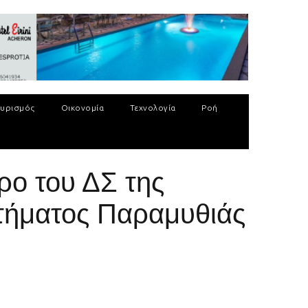
υρισμός
Οικονομία
Τεχνολογία
Ροή
ρο του ΔΣ της
στήματος Παραμυθιάς