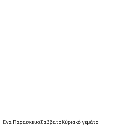
Ενα ΠαρασκευοΣαββατοΚύριακό γεμάτο