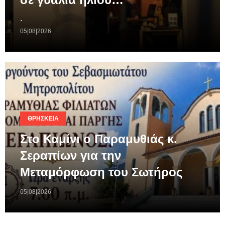
.
05|08|2026
ΘΡΗΣΚΕΊΑ
Στο Καμίνι ο Παραμυθιάς κ.
Σεραπίων για την
Μεταμόρφωση του Σωτήρος
05|08|2026