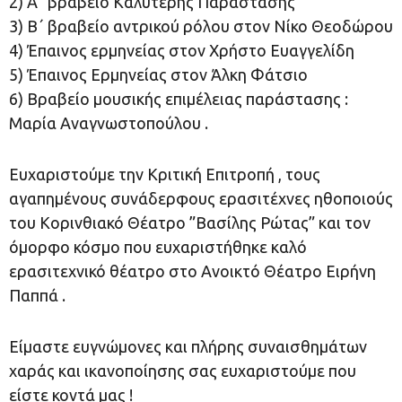
2) Α΄ βραβείο Καλύτερης Παράστασης
3) Β΄ βραβείο αντρικού ρόλου στον Νίκο Θεοδώρου
4) Έπαινος ερμηνείας στον Χρήστο Ευαγγελίδη
5) Έπαινος Ερμηνείας στον Άλκη Φάτσιο
6) Βραβείο μουσικής επιμέλειας παράστασης :
Μαρία Αναγνωστοπούλου .
Ευχαριστούμε την Κριτική Επιτροπή , τους
αγαπημένους συνάδερφους ερασιτέχνες ηθοποιούς
του Κορινθιακό Θέατρο ”Βασίλης Ρώτας” και τον
όμορφο κόσμο που ευχαριστήθηκε καλό
ερασιτεχνικό θέατρο στο Ανοικτό Θέατρο Ειρήνη
Παππά .
Είμαστε ευγνώμονες και πλήρης συναισθημάτων
χαράς και ικανοποίησης σας ευχαριστούμε που
είστε κοντά μας !