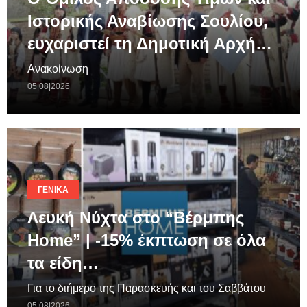
Ιστορικής Αναβίωσης Σουλίου,
ευχαριστεί τη Δημοτική Αρχή…
Ανακοίνωση
05|08|2026
ΓΕΝΙΚΆ
Λευκή Νύχτα στο “Βέρμπης
Home” | -15% έκπτωση σε όλα
τα είδη…
Για το διήμερο της Παρασκευής και του Σαββάτου
05|08|2026