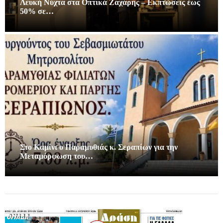
Λευκή Νύχτα στα Οπτικά Ζαχάρης – Εκπτώσεις έως
50% σε…
Στο Καμίνι ο Παραμυθιάς κ. Σεραπίων για την
Μεταμόρφωση του…