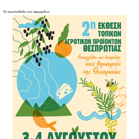
Τα
πρωτοσέλιδα
των
εφημερίδων