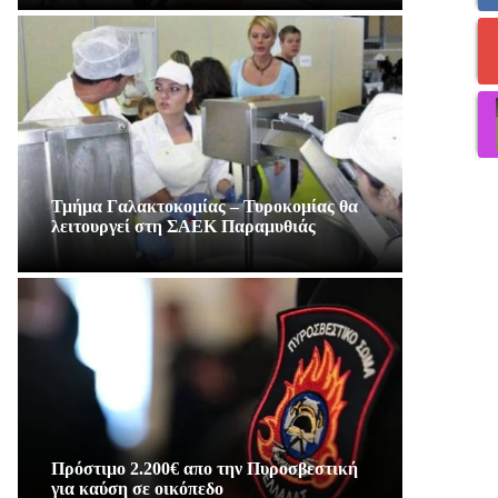
Τμήμα Γαλακτοκομίας – Τυροκομίας θα
λειτουργεί στη ΣΑΕΚ Παραμυθιάς
Πρόστιμο 2.200€ απο την Πυροσβεστική
για καύση σε οικόπεδο