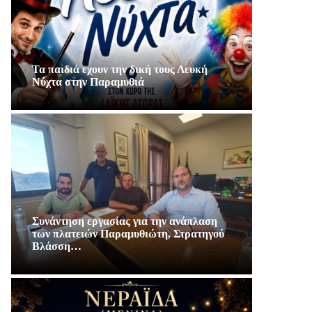
Τα παιδιά εχουν την δική τους Λευκή
Νύχτα στην Παραμυθιά
Συνάντηση εργασίας για την ανάπλαση
των πλατειών Παραμυθιώτη, Στρατηγού
Βλάσση…