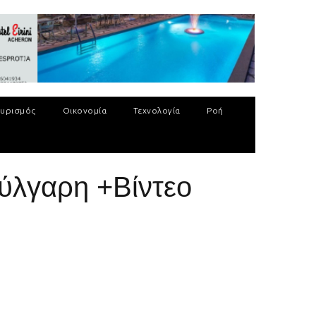
υρισμός
Οικονομία
Τεχνολογία
Ροή
ούλγαρη +Βίντεο