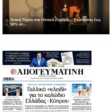
Λευκή Νύχτα στα Οπτικά Ζαχάρης – Εκπτώσεις έως
50% σε…