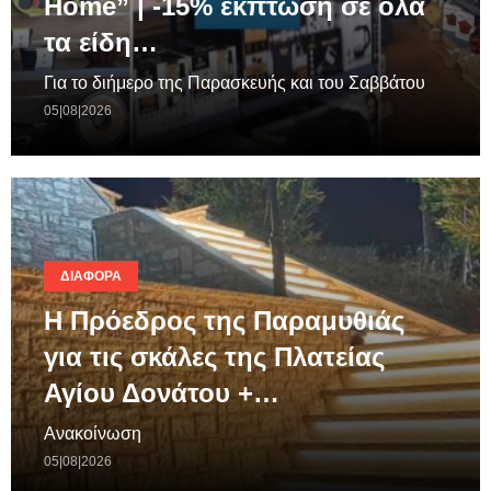
Home” | -15% έκπτωση σε όλα
τα είδη…
Για το διήμερο της Παρασκευής και του Σαββάτου
05|08|2026
ΔΙΆΦΟΡΑ
Η Πρόεδρος της Παραμυθιάς
για τις σκάλες της Πλατείας
Αγίου Δονάτου +…
Ανακοίνωση
05|08|2026