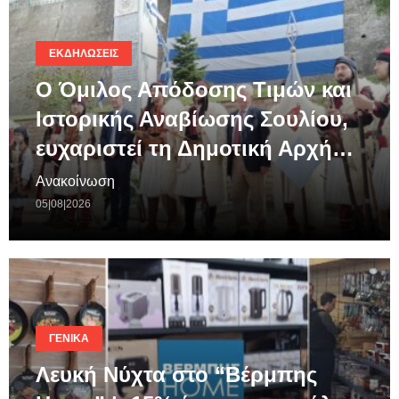
ΕΚΔΗΛΏΣΕΙΣ
Ο Όμιλος Απόδοσης Τιμών και
Ιστορικής Αναβίωσης Σουλίου,
ευχαριστεί τη Δημοτική Αρχή…
Ανακοίνωση
05|08|2026
ΓΕΝΙΚΆ
Λευκή Νύχτα στο “Βέρμπης