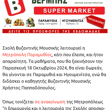
Σχολή Βυζαντινής Μουσικής λειτουργεί η
Μητρόπολη Παραμυθίας
, κάτι που έλειπε, και ήταν
απαραίτητη. Τα μαθήματα, που θα ξεκινήσουν την
Παρασκευή 18 Οκτωβρίου 2024, θα είναι δωρεάν,
θα γίνονται σε Παραμυθιά και Ηγουμενίτσα, ενώ θα
διδάσκει ο καθηγητής Βυζαντινής Μουσικής
Χρήστος Παππαδόπουλος.
Όπως τονίζεται
σε ανακοίνωση
της Μητροπόλεως
“η δη­μι­ουρ­γί­α και η λει­τουρ­γί­α της Σχο­λής α­πο­σκο­