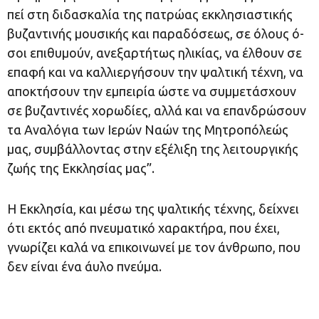
πεί στη δι­δα­σκα­λί­α της πα­τρώ­ας εκ­κλη­σι­α­στι­κής
βυ­ζαν­τι­νής μου­σι­κής και­ πα­ρα­δό­σε­ως, σε ό­λους ό­
σοι ε­πι­θυ­μούν, α­νε­ξαρ­τή­τως η­λι­κί­ας, να έλ­θουν σε
ε­πα­φή και να καλ­λι­ερ­γή­σουν την ψαλ­τι­κή τέ­χνη, να
α­πο­κτή­σουν την εμ­πει­ρί­α ώστε να συμ­με­τά­σχουν
σε βυ­ζαν­τι­νές χο­ρω­δί­ες, αλ­λά και να ε­παν­δρώ­σουν
τα Α­να­λό­για των Ι­ε­ρών Να­ών της Μη­τρο­πό­λε­ώς
μας, συμ­βάλ­λον­τας στην εξέ­λι­ξη της λει­τουρ­γι­κής
ζω­ής της Εκ­κλη­σί­ας μας”.
Η Εκκλησία, και μέσω της ψαλτικής τέχνης, δείχνει
ότι εκτός από πνευματικό χαρακτήρα, που έχει,
γνωρίζει καλά να επικοινωνεί με τον άνθρωπο, που
δεν είναι ένα άυλο πνεύμα.