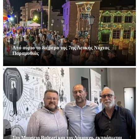
Από αύριο το διήμερο της 7ης Λευκής Νύχτας
Παραμυθιάς
Στο Μουσειο Bulgari και τον Δήμαρχο, εκπρόσωποι