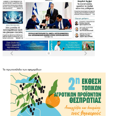
Τα
πρωτοσέλιδα
των
εφημερίδων