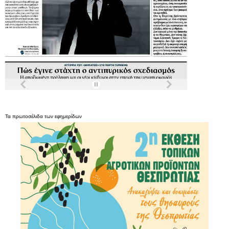
Τα
πρωτοσέλιδα
των
εφημερίδων