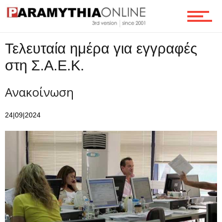
Ροή
Τελευταία ημέρα για εγγραφές
στη Σ.Α.Ε.Κ.
Επικοινωνία
Ανακοίνωση
24|09|2024