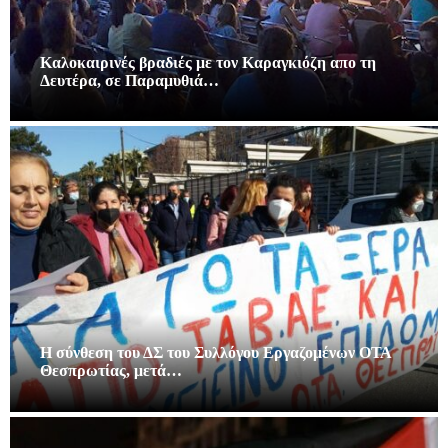
Καλοκαιρινές βραδιές με τον Καραγκιόζη απο τη
Δευτέρα, σε Παραμυθιά…
Η σύνθεση του ΔΣ του Συλλόγου Εργαζομένων ΟΤΑ
Θεσπρωτίας, μετά…