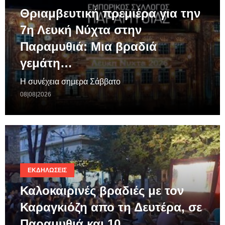
Θριαμβευτική πρεμιέρα για την
7η Λευκή Νύχτα στην
Παραμυθιά: Μια βραδιά
γεμάτη…
Η συνέχεια σημερα Σάββατο
08|08|2026
ΕΚΔΗΛΏΣΕΙΣ
Καλοκαιρινές βραδιές με τον
Καραγκιόζη απο τη Δευτέρα, σε
Παραμυθιά και 10…