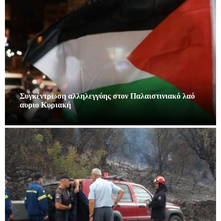
Συγκέντρωση αλληλεγγύης στον Παλαιστινιακό λαό
αυριο Κυριακή