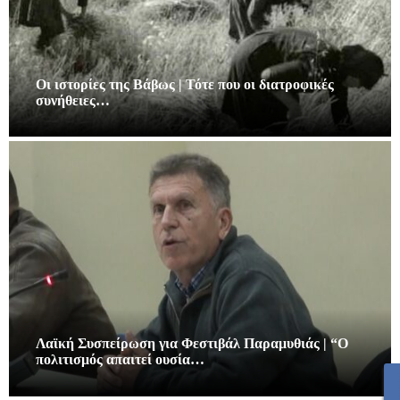
Οι ιστορίες της Βάβως | Τότε που οι διατροφικές
συνήθειες…
Λαϊκή Συσπείρωση για Φεστιβάλ Παραμυθιάς | “Ο
πολιτισμός απαιτεί ουσία…