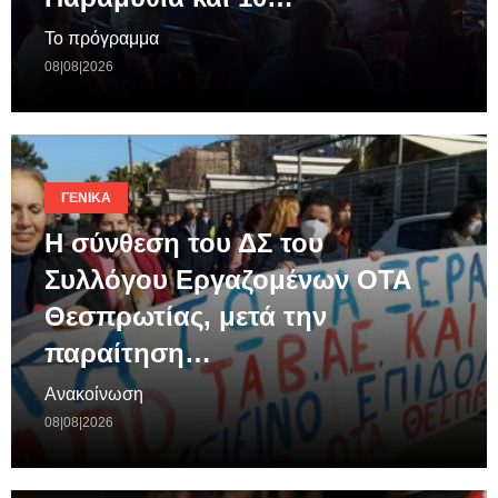
Το πρόγραμμα
08|08|2026
ΓΕΝΙΚΆ
Η σύνθεση του ΔΣ του
Συλλόγου Εργαζομένων ΟΤΑ
Θεσπρωτίας, μετά την
παραίτηση…
Ανακοίνωση
08|08|2026