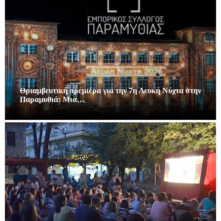
Θριαμβευτική πρεμιέρα για την 7η Λευκή Νύχτα στην
Παραμυθιά: Μια…