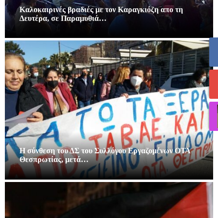
Καλοκαιρινές βραδιές με τον Καραγκιόζη απο τη
Δευτέρα, σε Παραμυθιά…
Η σύνθεση του ΔΣ του Συλλόγου Εργαζομένων ΟΤΑ
Θεσπρωτίας, μετά…