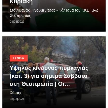
Κυριακή
Στο λιμανάκι Ηγουμενίτσας - Κάλεσμα του ΚΚΕ (μ-λ)
Θεσπρωτίας
08|08|2026
ΓΕΝΙΚΆ
Υψηλός κίνδυνος πυρκαγιάς
(κατ. 3) για σήμερα Σάββατο
στη Θεσπρωτία | Οι…
Χάρτης
08|08|2026