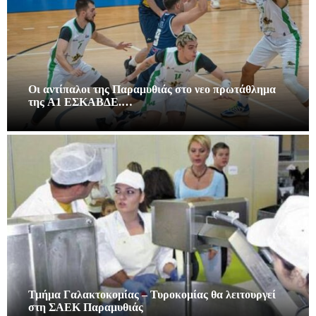
Οι αντίπαλοι της Παραμυθιάς στο νεο πρωτάθλημα
της A1 ΕΣΚΑΒΔΕ.…
Τμήμα Γαλακτοκομίας – Τυροκομίας θα λειτουργεί
στη ΣΑΕΚ Παραμυθιάς