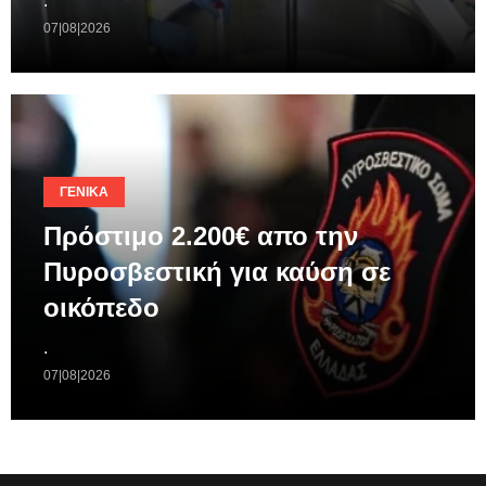
.
07|08|2026
ΓΕΝΙΚΆ
Πρόστιμο 2.200€ απο την
Πυροσβεστική για καύση σε
οικόπεδο
.
07|08|2026