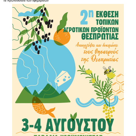
Τα
πρωτοσέλιδα
των
εφημερίδων