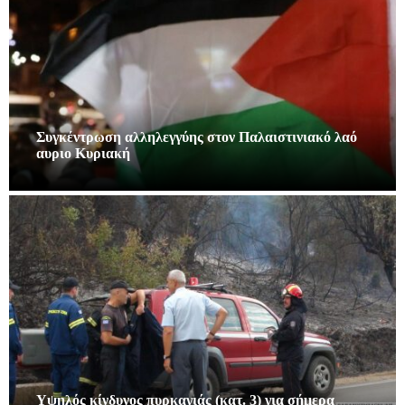
Συγκέντρωση αλληλεγγύης στον Παλαιστινιακό λαό
αυριο Κυριακή
Υψηλός κίνδυνος πυρκαγιάς (κατ. 3) για σήμερα