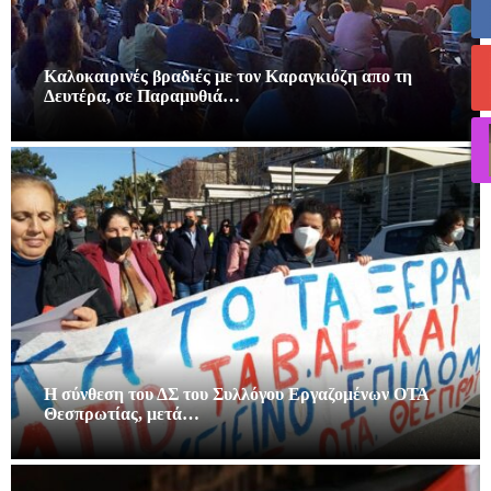
Καλοκαιρινές βραδιές με τον Καραγκιόζη απο τη
Δευτέρα, σε Παραμυθιά…
Η σύνθεση του ΔΣ του Συλλόγου Εργαζομένων ΟΤΑ
Θεσπρωτίας, μετά…