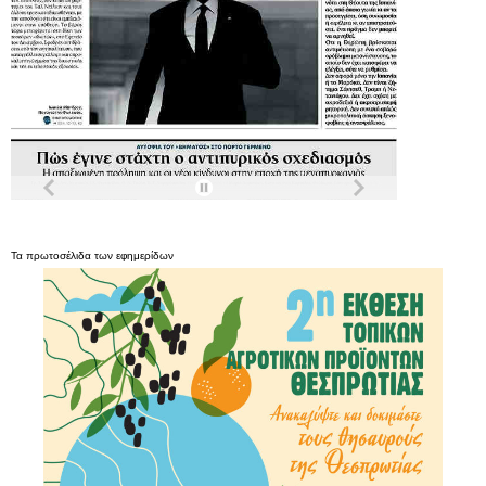
Τα
πρωτοσέλιδα
των
εφημερίδων