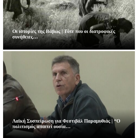
Οι ιστορίες της Βάβως | Τότε που οι διατροφικές
συνήθειες…
Λαϊκή Συσπείρωση για Φεστιβάλ Παραμυθιάς | “Ο
πολιτισμός απαιτεί ουσία…