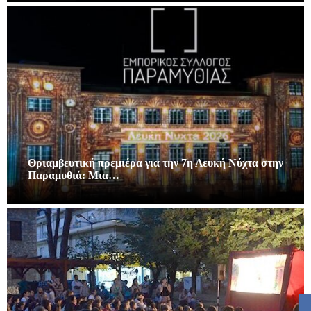
Θριαμβευτική πρεμιέρα για την 7η Λευκή Νύχτα στην
Παραμυθιά: Μια…