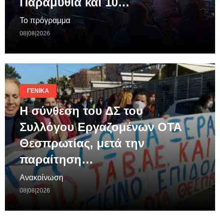
Παραμυθιά και 10…
Το πρόγραμμα
08|08|2026
ΓΕΝΙΚΆ
Η σύνθεση του ΔΣ του
Συλλόγου Εργαζομένων ΟΤΑ
Θεσπρωτίας, μετά την
παραίτηση…
Ανακοίνωση
08|08|2026