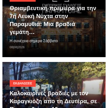
Θριαμβευτική πρεμιέρα για την
7η Λευκή Νύχτα στην
Παραμυθιά: Μια βραδιά
γεμάτη…
Η συνέχεια σημερα Σάββατο
08|08|2026
ΕΚΔΗΛΏΣΕΙΣ
Καλοκαιρινές βραδιές με τον
Καραγκιόζη απο τη Δευτέρα, σε