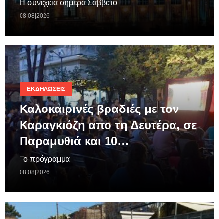
Η συνέχεια σημερα Σάββατο
08|08|2026
ΕΚΔΗΛΏΣΕΙΣ
Καλοκαιρινές βραδιές με τον
Καραγκιόζη απο τη Δευτέρα, σε
Παραμυθιά και 10…
Το πρόγραμμα
08|08|2026