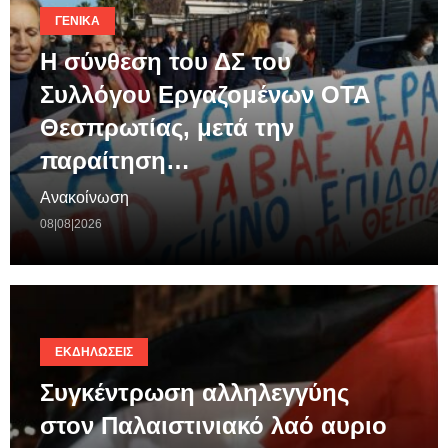
ΓΕΝΙΚΆ
Η σύνθεση του ΔΣ του
Συλλόγου Εργαζομένων ΟΤΑ
Θεσπρωτίας, μετά την
παραίτηση…
Ανακοίνωση
08|08|2026
ΕΚΔΗΛΏΣΕΙΣ
Συγκέντρωση αλληλεγγύης
στον Παλαιστινιακό λαό αυριο