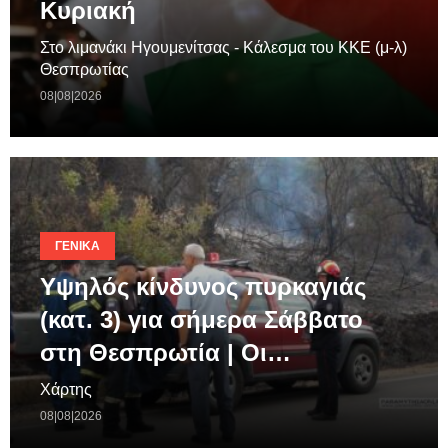
Κυριακή
Στο λιμανάκι Ηγουμενίτσας - Κάλεσμα του ΚΚΕ (μ-λ)
Θεσπρωτίας
08|08|2026
ΓΕΝΙΚΆ
Υψηλός κίνδυνος πυρκαγιάς
(κατ. 3) για σήμερα Σάββατο
στη Θεσπρωτία | Οι…
Χάρτης
08|08|2026