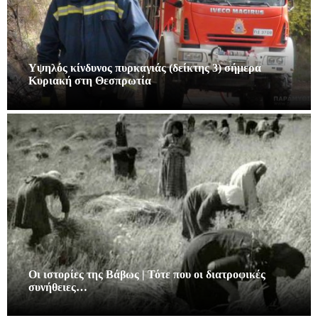
Υψηλός κίνδυνος πυρκαγιάς (δείκτης 3) σήμερα
Κυριακή στη Θεσπρωτία
Οι ιστορίες της Βάβως | Τότε που οι διατροφικές
συνήθειες…