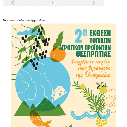
Τα
πρωτοσέλιδα
των
εφημερίδων