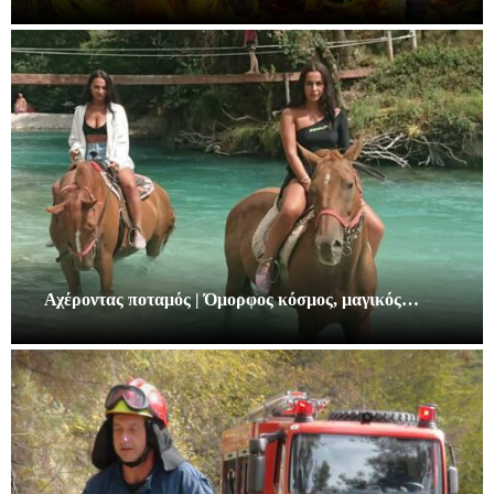
Αχέροντας ποταμός | Όμορφος κόσμος, μαγικός…