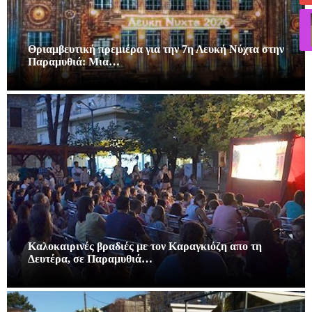
Θριαμβευτική πρεμιέρα για την 7η Λευκή Νύχτα στην
Παραμυθιά: Μια…
Καλοκαιρινές βραδιές με τον Καραγκιόζη απο τη
Δευτέρα, σε Παραμυθιά…